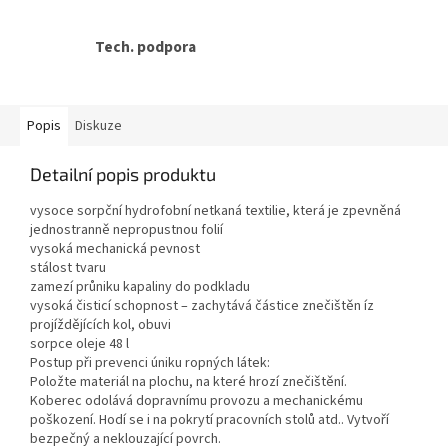
Tech. podpora
Popis
Diskuze
Detailní popis produktu
vysoce sorpční hydrofobní netkaná textilie, která je zpevněná
jednostranně nepropustnou folií
vysoká mechanická pevnost
stálost tvaru
zamezí průniku kapaliny do podkladu
vysoká čisticí schopnost – zachytává částice znečištěn íz
projíždějících kol, obuvi
sorpce oleje 48 l
Postup při prevenci úniku ropných látek:
Položte materiál na plochu, na které hrozí znečištění.
Koberec odolává dopravnímu provozu a mechanickému
poškození. Hodí se i na pokrytí pracovních stolů atd.. Vytvoří
bezpečný a neklouzající povrch.