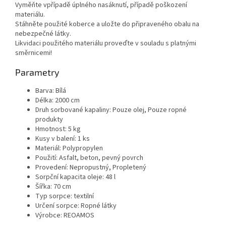
Vyměňte vpřípadě úplného nasáknutí, případě poškození
materiálu.
Stáhněte použité koberce a uložte do připraveného obalu na
nebezpečné látky.
Likvidaci použitého materiálu proveďte v souladu s platnými
směrnicemi!
Parametry
Barva: Bílá
Délka: 2000 cm
Druh sorbované kapaliny: Pouze olej, Pouze ropné
produkty
Hmotnost: 5 kg
Kusy v balení: 1 ks
Materiál: Polypropylen
Použití: Asfalt, beton, pevný povrch
Provedení: Nepropustný, Propletený
Sorpční kapacita oleje: 48 l
Šířka: 70 cm
Typ sorpce: textilní
Určení sorpce: Ropné látky
Výrobce: REOAMOS