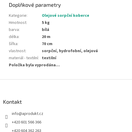
Doplňkové parametry
Kategorie
:
Olejové sorpční koberce
Hmotnost
:
5 kg
barva
:
bílá
délka
:
20 m
šířka
:
70 cm
vlastnost
:
sorpční, hydrofobní, olejová
materiál - textilní
:
textilní
Položka byla vyprodána…
Z
á
p
a
Kontakt
t
info
@
aprodukt.cz
í
+420 601 566 366
+420 604 362 263