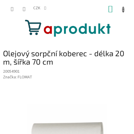
Přejít
NÁKUP
na
CZK
obsah
KOŠÍK
Olejový sorpční koberec - délka 20
m, šířka 70 cm
20054901
Značka:
FLOMAT