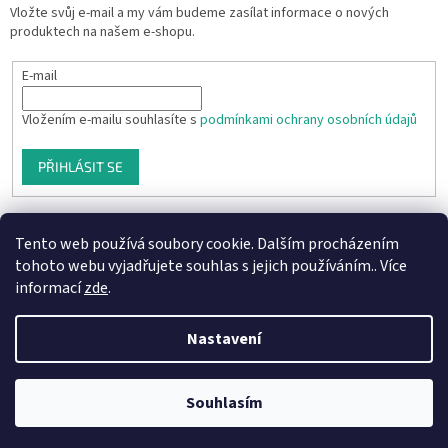
Vložte svůj e-mail a my vám budeme zasílat informace o nových
produktech na našem e-shopu.
E-mail
Vložením e-mailu souhlasíte s
podmínkami ochrany osobních údajů
PŘIHLÁSIT SE
Tento web používá soubory cookie. Dalším procházením
tohoto webu vyjadřujete souhlas s jejich používáním.. Více
informací
zde
.
Nastavení
Vytvořil Shoptet
Souhlasím
Copyright 2026
Aprodukt.cz
. Všechna práva vyhrazena.