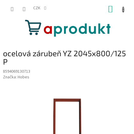
Přejít
NÁKUP
na
CZK
obsah
KOŠÍK
ocelová zárubeň YZ 2045x800/125
P
8594069130713
Značka:
Hobes