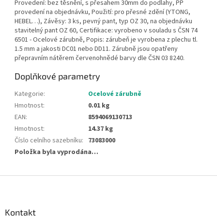
Provedení: bez těsnění, s přesahem 30mm do podlahy, PP
provedení na objednávku, Použití: pro přesné zdění (YTONG,
HEBEL…), Závěsy: 3 ks, pevný pant, typ OZ 30, na objednávku
stavitelný pant OZ 60, Certifikace: vyrobeno v souladu s ČSN 74
6501 - Ocelové zárubně, Popis: zárubeň je vyrobena z plechu tl.
1.5 mm a jakosti DC01 nebo DD11. Zárubně jsou opatřeny
přepravním nátěrem červenohnědé barvy dle ČSN 03 8240.
Doplňkové parametry
Kategorie
:
Ocelové zárubně
Hmotnost
:
0.01 kg
EAN
:
8594069130713
Hmotnost
:
14.37 kg
Číslo celního sazebníku
:
73083000
Položka byla vyprodána…
Z
á
p
a
Kontakt