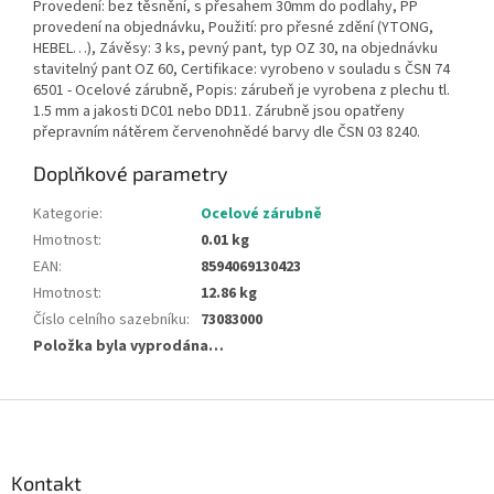
Provedení: bez těsnění, s přesahem 30mm do podlahy, PP
provedení na objednávku, Použití: pro přesné zdění (YTONG,
HEBEL…), Závěsy: 3 ks, pevný pant, typ OZ 30, na objednávku
stavitelný pant OZ 60, Certifikace: vyrobeno v souladu s ČSN 74
6501 - Ocelové zárubně, Popis: zárubeň je vyrobena z plechu tl.
1.5 mm a jakosti DC01 nebo DD11. Zárubně jsou opatřeny
přepravním nátěrem červenohnědé barvy dle ČSN 03 8240.
Doplňkové parametry
Kategorie
:
Ocelové zárubně
Hmotnost
:
0.01 kg
EAN
:
8594069130423
Hmotnost
:
12.86 kg
Číslo celního sazebníku
:
73083000
Položka byla vyprodána…
Z
á
p
a
Kontakt