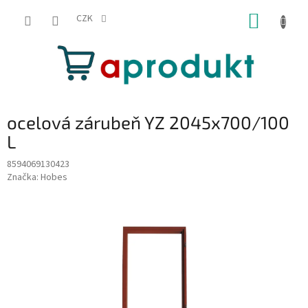
Přejít
NÁKUP
na
CZK
obsah
KOŠÍK
ocelová zárubeň YZ 2045x700/100
L
8594069130423
Značka:
Hobes