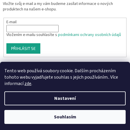
Vložte svůj e-mail a my vám budeme zasílat informace o nových
produktech na našem e-shopu.
E-mail
Vložením e-mailu souhlasíte s
podmínkami ochrany osobních údajů
PŘIHLÁSIT SE
Tento web používá soubory cookie. Dalším procházením
tohoto webu vyjadřujete souhlas s jejich používáním.. Více
informací
zde
.
Nastavení
Vytvořil Shoptet
Souhlasím
Copyright 2026
Aprodukt.cz
. Všechna práva vyhrazena.