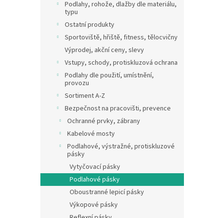
a
Podlahy, rohože, dlažby dle materiálu,
n
typu
e
Ostatní produkty
l
Sportoviště, hřiště, fitness, tělocvičny
Výprodej, akční ceny, slevy
Vstupy, schody, protiskluzová ochrana
Podlahy dle použití, umístnění,
provozu
Sortiment A-Z
Bezpečnost na pracovišti, prevence
Ochranné prvky, zábrany
Kabelové mosty
Podlahové, výstražné, protiskluzové
pásky
Vytyčovací pásky
Podlahové pásky
Oboustranné lepicí pásky
Výkopové pásky
Reflexní pásky