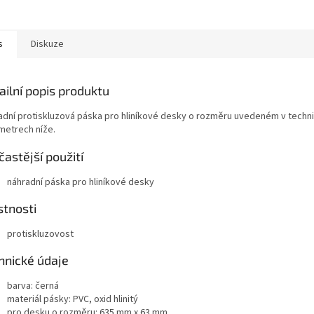
s
Diskuze
ailní popis produktu
adní protiskluzová páska pro hliníkové desky o rozměru uvedeném v techn
metrech níže.
častější použití
náhradní páska pro hliníkové desky
stnosti
protiskluzovost
hnické údaje
barva: černá
materiál pásky: PVC, oxid hlinitý
pro desku o rozměru: 635 mm x 63 mm