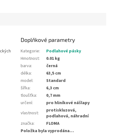
Doplňkové parametry
ických
Kategorie
:
Podlahové pásky
Hmotnost
:
0.01 kg
barva
:
černá
délka
:
63,5 cm
model
:
Standard
šířka
:
6,3 cm
tloušťka
:
0,7 mm
určení
:
pro hliníkové nášlapy
protiskluzová,
vlastnost
:
podlahová, náhradní
značka
:
FLOMA
Položka byla vyprodána…