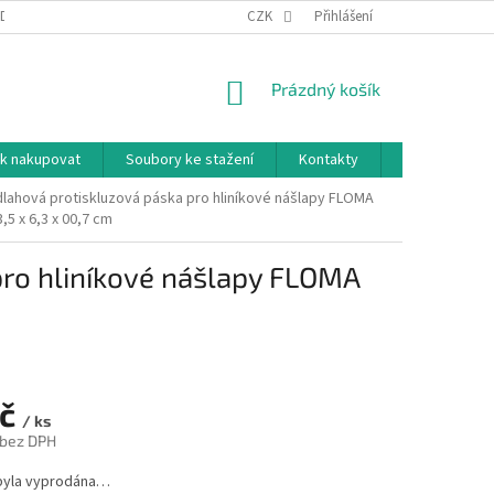
DNÍ PODMÍNKY
PODMÍNKY OCHRANY OSOBNÍCH ÚDAJŮ
CZK
Přihlášení
NÁKUPNÍ
Prázdný košík
KOŠÍK
k nakupovat
Soubory ke stažení
Kontakty
Značky
lahová protiskluzová páska pro hliníkové nášlapy FLOMA
,5 x 6,3 x 00,7 cm
pro hliníkové nášlapy FLOMA
Kč
/ ks
 bez DPH
byla vyprodána…