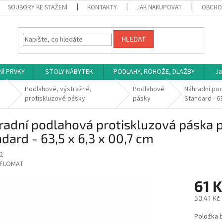
SOUBORY KE STAŽENÍ
KONTAKTY
JAK NAKUPOVAT
OBCHO
HLEDAT
NÍ PRVKY
STOLY NÁBYTEK
PODLAHY, ROHOŽE, DLAŽBY
Ja
Podlahové, výstražné,
Podlahové
Náhradní pod
protiskluzové pásky
pásky
Standard - 63
adní podlahová protiskluzová páska 
dard - 63,5 x 6,3 x 00,7 cm
2
FLOMAT
61 
50,41 Kč
Měrná
Položka 
cena: