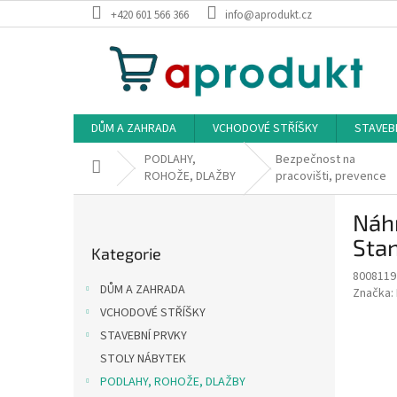
Přejít
+420 601 566 366
info@aprodukt.cz
na
obsah
DŮM A ZAHRADA
VCHODOVÉ STŘÍŠKY
STAVEB
PODLAHY,
Bezpečnost na
Domů
ROHOŽE, DLAŽBY
pracovišti, prevence
P
Náhr
o
Přeskočit
s
Stan
Kategorie
kategorie
t
8008119
r
DŮM A ZAHRADA
Značka:
a
VCHODOVÉ STŘÍŠKY
n
STAVEBNÍ PRVKY
n
í
STOLY NÁBYTEK
p
PODLAHY, ROHOŽE, DLAŽBY