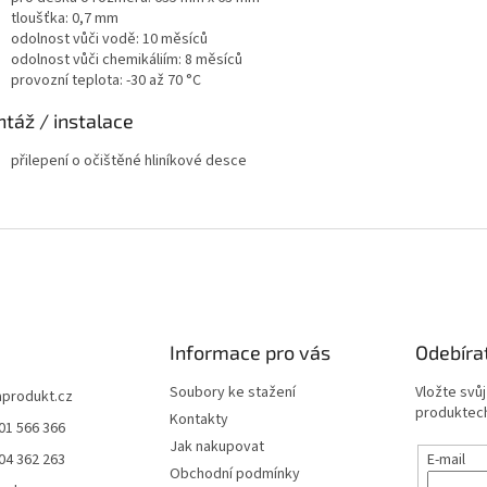
tloušťka: 0,7 mm
odolnost vůči vodě: 10 měsíců
odolnost vůči chemikáliím: 8 měsíců
provozní teplota: -30 až 70 °C
táž / instalace
přilepení o očištěné hliníkové desce
Informace pro vás
Odebíra
Soubory ke stažení
Vložte svů
aprodukt.cz
produktech
Kontakty
01 566 366
Jak nakupovat
04 362 263
E-mail
Obchodní podmínky