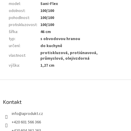
model
:
Sani-Flex
odolnost
:
100/100
pohodlnost
:
100/100
protiskluzovost
:
100/100
šířka
:
46 cm
typ
:
s obvodovou hranou
určení
:
do kuchyně
protiskluzová, protiúnavová,
vlastnost
:
průmyslová, olejivzdorná
výška
:
1,27 cm
Z
á
p
a
Kontakt
t
info
@
aprodukt.cz
í
+420 601 566 366
+420 604 362 263