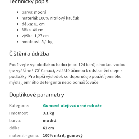
Technický popis
barva: modrá
materiál: 100% nitrilový kaučuk
délka: 61 cm
šířka: 46 cm
výška: 1,27 cm
hmotnost: 3,1 kg
Čištění a údržba
Používejte vysokotlakou hadici (max. 124 barů) s horkou vodou
(ne vyšší než 70˚C max.), zvláště účinnou k odstranění oleje z
podložky. Pro lepší výsledek se doporučuje použití jemného
mýdla, jemného detergentu nebo odmašťovače.
Doplňkové parametry
Kategorie
:
Gumové olejivzdorné rohože
Hmotnost
:
3.1 kg
barva
:
modrá
délka
:
61 cm
materiál - guma
:
100% nitril, gumový