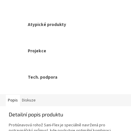
Atypické produkty
Projekce
Tech. podpora
Popis
Diskuze
Detailní popis produktu
Protiúnavová rohož Sani-Flex je speciálně navržená pro
potravinářský průmysl, kde poskytuje optimální kombinaci