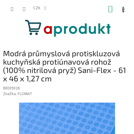
Přejít
NÁKUP
na
CZK
obsah
KOŠÍK
Modrá průmyslová protiskluzová
kuchyňská protiúnavová rohož
(100% nitrilová pryž) Sani-Flex - 61
x 46 x 1,27 cm
88039326
Značka:
FLOMAT