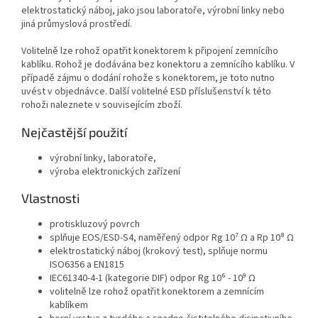
elektrostatický náboj, jako jsou laboratoře, výrobní linky nebo
jiná průmyslová prostředí.
Volitelně lze rohož opatřit konektorem k připojení zemnícího
kablíku. Rohož je dodávána bez konektoru a zemnícího kablíku. V
případě zájmu o dodání rohože s konektorem, je toto nutno
uvést v objednávce. Další volitelné ESD příslušenství k této
rohoži naleznete v souvisejícím zboží.
Nejčastější použití
výrobní linky, laboratoře,
výroba elektronických zařízení
Vlastnosti
protiskluzový povrch
splňuje EOS/ESD-S4, naměřený odpor Rg 10⁷ Ω a Rp 10⁸ Ω
elektrostatický náboj (krokový test), splňuje normu
ISO6356 a EN1815
IEC61340-4-1 (kategorie DIF) odpor Rg 10⁶ - 10⁹ Ω
volitelně lze rohož opatřit konektorem a zemnícím
kablíkem