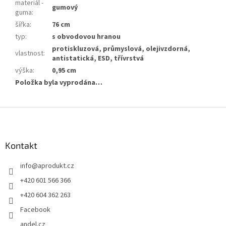
materiál -
gumový
guma
:
šířka
:
76 cm
typ
:
s obvodovou hranou
protiskluzová, průmyslová, olejivzdorná,
vlastnost
:
antistatická, ESD, třívrstvá
výška
:
0,95 cm
Položka byla vyprodána…
Z
á
p
a
Kontakt
t
info
@
aprodukt.cz
í
+420 601 566 366
+420 604 362 263
Facebook
andel.cz