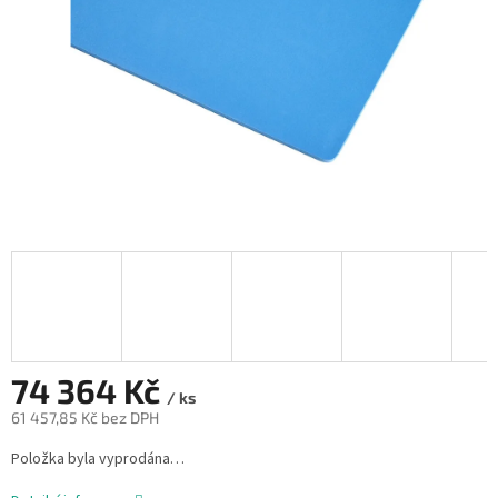
74 364 Kč
/ ks
61 457,85 Kč bez DPH
Měrná
Položka byla vyprodána…
cena: