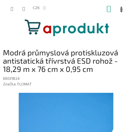
Přejít
NÁKUP
na
CZK
obsah
KOŠÍK
Modrá průmyslová protiskluzová
antistatická třívrstvá ESD rohož -
18,29 m x 76 cm x 0,95 cm
88039824
Značka:
FLOMAT