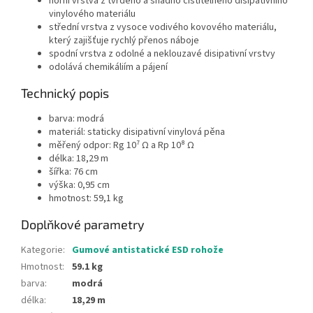
horní vrstva z tvrdého a snadno čistitelného disipativního
vinylového materiálu
střední vrstva z vysoce vodivého kovového materiálu,
který zajišťuje rychlý přenos náboje
spodní vrstva z odolné a neklouzavé disipativní vrstvy
odolává chemikáliím a pájení
Technický popis
barva: modrá
materiál: staticky disipativní vinylová pěna
měřený odpor: Rg 10⁷ Ω a Rp 10⁸ Ω
délka: 18,29 m
šířka: 76 cm
výška: 0,95 cm
hmotnost: 59,1 kg
Doplňkové parametry
Kategorie
:
Gumové antistatické ESD rohože
Hmotnost
:
59.1 kg
barva
:
modrá
délka
:
18,29 m