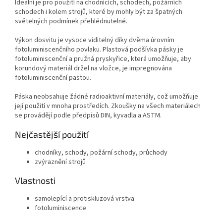
Ideální je pro použití na chodnících, schodech, požárních
schodech i kolem strojů, které by mohly být za špatných
světelných podmínek přehlédnutelné.
Výkon dosvitu je vysoce viditelný díky dvěma úrovním
fotoluminiscenčního povlaku. Plastová podšívka pásky je
fotoluminiscenční a pružná pryskyřice, která umožňuje, aby
korundový materiál držel na vložce, je impregnována
fotoluminiscenční pastou.
Páska neobsahuje žádné radioaktivní materiály, což umožňuje
její použití v mnoha prostředích. Zkoušky na všech materiálech
se provádějí podle předpisů DIN, kyvadla a ASTM.
Nejčastější použití
chodníky, schody, požární schody, průchody
zvýraznění strojů
Vlastnosti
samolepící a protiskluzová vrstva
fotoluminiscence