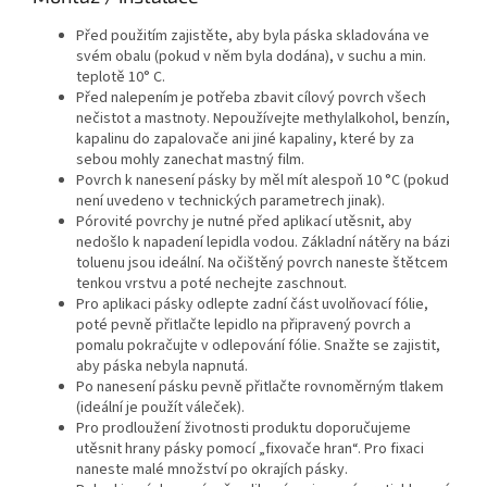
Před použitím zajistěte, aby byla páska skladována ve
svém obalu (pokud v něm byla dodána), v suchu a min.
teplotě 10° C.
Před nalepením je potřeba zbavit cílový povrch všech
nečistot a mastnoty. Nepoužívejte methylalkohol, benzín,
kapalinu do zapalovače ani jiné kapaliny, které by za
sebou mohly zanechat mastný film.
Povrch k nanesení pásky by měl mít alespoň 10 °C (pokud
není uvedeno v technických parametrech jinak).
Pórovité povrchy je nutné před aplikací utěsnit, aby
nedošlo k napadení lepidla vodou. Základní nátěry na bázi
toluenu jsou ideální. Na očištěný povrch naneste štětcem
tenkou vrstvu a poté nechejte zaschnout.
Pro aplikaci pásky odlepte zadní část uvolňovací fólie,
poté pevně přitlačte lepidlo na připravený povrch a
pomalu pokračujte v odlepování fólie. Snažte se zajistit,
aby páska nebyla napnutá.
Po nanesení pásku pevně přitlačte rovnoměrným tlakem
(ideální je použít váleček).
Pro prodloužení životnosti produktu doporučujeme
utěsnit hrany pásky pomocí „fixovače hran“. Pro fixaci
naneste malé množství po okrajích pásky.