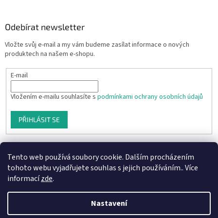
Odebírat newsletter
Vložte svůj e-mail a my vám budeme zasílat informace o nových
produktech na našem e-shopu.
E-mail
Vložením e-mailu souhlasíte s
podmínkami ochrany osobních údajů
PŘIHLÁSIT SE
Tento web používá soubory cookie. Dalším procházením
tohoto webu vyjadřujete souhlas s jejich používáním.. Více
informací
zde
.
Nastavení
Vytvořil Shoptet