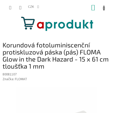
Přejít
NÁKUP
na
CZK
obsah
KOŠÍK
Korundová fotoluminiscenční
protiskluzová páska (pás) FLOMA
Glow in the Dark Hazard - 15 x 61 cm
tloušťka 1 mm
80081107
Značka:
FLOMAT