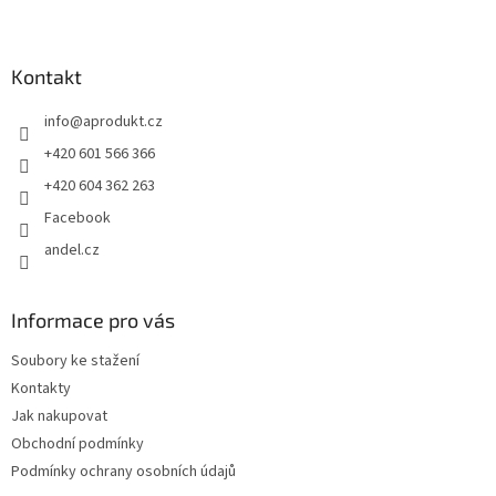
Z
á
p
a
Kontakt
t
info
@
aprodukt.cz
í
+420 601 566 366
+420 604 362 263
Facebook
andel.cz
Informace pro vás
Soubory ke stažení
Kontakty
Jak nakupovat
Obchodní podmínky
Podmínky ochrany osobních údajů