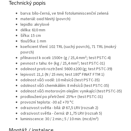
Technický popis
barva: bílo-černá, ve tmě fotoluminiscenční zelená
materiál: oxid hlinitý (povrch)
lepidlo: akrylové
délka: 610 mm
šířka: 15 cm
tloušťka: 1 mm
koeficient tření: 102 TRL (suchý povrch), 71 TRL (mokrý
povrch)
přilnavost k oceli: 1500↑ (g / 25,4 mm²; test PSTC-4)
pevnost v tahu: 6↑ (kg / 25,4 mm²; test PSTC-31)
odolnost proti roztržení: 5600 ±200 (g; test PSTC-39)
lepivost: 21,1 (N / 25 mm; test 180° FINAT FTM 1)
odolnost vůči vodě: 10 měsíců (test PSTC-35)
odolnost vůči chemikáliím: 8 měsíců (test PSTC-35)
odolnost vůči motorovým olejům: vynikající (test PSTC-35)
prodloužení po přetržení: 25%↑ (test PSTC-31)
provozní teplota: -30 až +70 °C
odrazivost světla - bílá: Ø 67,5 LRV (rozsah 2)
odrazivost světla - černá: Ø 1,75 LRV (rozsah 5)
luminiscence: 30 / 2 min.; 5 / 10 min. (mcd/m²)
Montáž / instalace