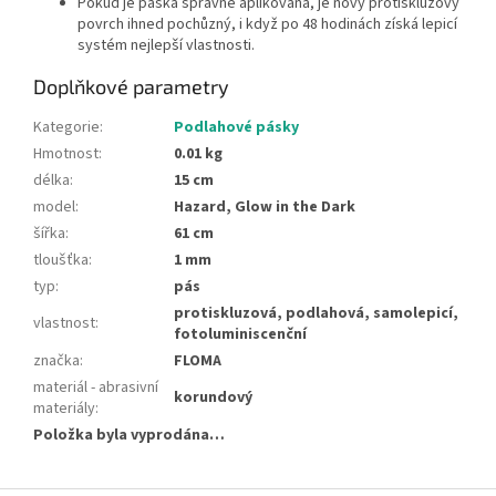
Pokud je páska správně aplikována, je nový protiskluzový
povrch ihned pochůzný, i když po 48 hodinách získá lepicí
systém nejlepší vlastnosti.
Doplňkové parametry
Kategorie
:
Podlahové pásky
Hmotnost
:
0.01 kg
délka
:
15 cm
model
:
Hazard, Glow in the Dark
šířka
:
61 cm
tloušťka
:
1 mm
typ
:
pás
protiskluzová, podlahová, samolepicí,
vlastnost
:
fotoluminiscenční
značka
:
FLOMA
materiál - abrasivní
korundový
materiály
:
Položka byla vyprodána…