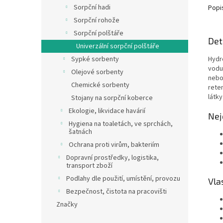
Sorpční hadi
Popi
Sorpční rohože
Sorpční polštáře
Det
Univerzální sorpční polštáře
Hydr
Sypké sorbenty
vodu 
Olejové sorbenty
nebo 
Chemické sorbenty
rete
látky
Stojany na sorpční koberce
Ekologie, likvidace havárií
Nej
Hygiena na toaletách, ve sprchách,
šatnách
Ochrana proti virům, bakteriím
Dopravní prostředky, logistika,
transport zboží
Podlahy dle použití, umístění, provozu
Vla
Bezpečnost, čistota na pracovišti
Značky