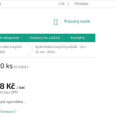
DNÍ PODMÍNKY
PODMÍNKY OCHRANY OSOBNÍCH ÚDAJŮ
CZK
Přihlášení
NÁKUPNÍ
Prázdný košík
KOŠÍK
k nakupovat
Soubory ke stažení
Kontakty
Značky
rzální sorpční
Hydrofobní sorpční polštář - 33 x
táře
21 cm - 20 ks
20 ks
81718013
98 Kč
/ bal
 Kč bez DPH
byla vyprodána…
informace