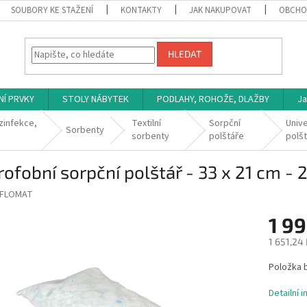
SOUBORY KE STAŽENÍ
KONTAKTY
JAK NAKUPOVAT
OBCHO
HLEDAT
NÍ PRVKY
STOLY NÁBYTEK
PODLAHY, ROHOŽE, DLAŽBY
Ja
zinfekce,
Textilní
Sorpční
Unive
Sorbenty
sorbenty
polštáře
polš
ofobní sorpční polštář - 33 x 21 cm - 
FLOMAT
1 9
1 651,24
Měrná
Položka 
cena:
Detailní 