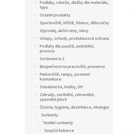
a
Podlahy, rohože, dlažby dle materiálu,
n
typu
e
Ostatní produkty
l
Sportoviště, hřiště, fitness, tělocvičny
Výprodej, akční ceny, slevy
Vstupy, schody, protiskluzová ochrana
Podlahy dle použití, umístnění,
provozu
Sortiment A-Z
Bezpečnost na pracovišti, prevence
Parkoviště, rampy, pozemní
komunikace
Stavebnictví, hobby, DIY
Zahrady, zastínění, zatravnění,
zpevnění ploch
Čistota, hygiena, dezinfekce, ekologie
Sorbenty
Textilní sorbenty
Sorpční koberce