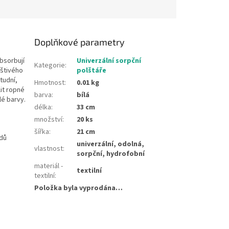
Doplňkové parametry
bsorbují
Univerzální sorpční
Kategorie
:
eštivého
polštáře
tudní,
Hmotnost
:
0.01 kg
it ropné
barva
:
bílá
lé barvy.
délka
:
33 cm
množství
:
20 ks
šířka
:
21 cm
odů
univerzální, odolná,
vlastnost
:
sorpční, hydrofobní
materiál -
textilní
textilní
:
Položka byla vyprodána…