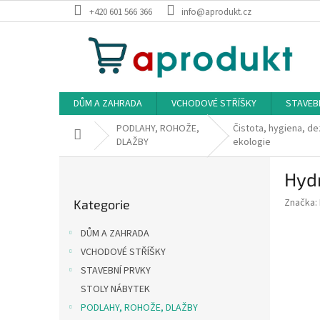
Přejít
+420 601 566 366
info@aprodukt.cz
na
obsah
DŮM A ZAHRADA
VCHODOVÉ STŘÍŠKY
STAVEB
PODLAHY, ROHOŽE,
Čistota, hygiena, de
Domů
DLAŽBY
ekologie
P
Hydr
o
Přeskočit
s
Značka:
Kategorie
kategorie
t
r
DŮM A ZAHRADA
a
VCHODOVÉ STŘÍŠKY
n
STAVEBNÍ PRVKY
n
í
STOLY NÁBYTEK
p
PODLAHY, ROHOŽE, DLAŽBY