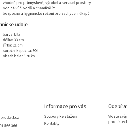
vhodné pro průmyslové, výrobní a servisní prostory
odolné vůči vodě a chemikáliím
bezpečné a hygienické řešení pro zachycení úkapů
hnické údaje
barva: bílá
délka: 33 cm
šířka: 21 cm
sorpční kapacita: 90 l
obsah balení: 20 ks
Informace pro vás
Odebíra
Soubory ke stažení
Vložte svů
aprodukt.cz
produktech
Kontakty
01 566 366