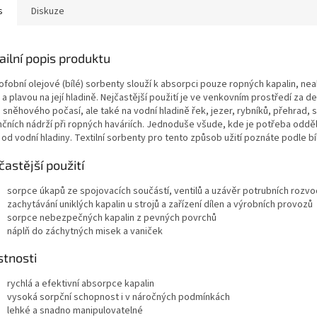
s
Diskuze
ailní popis produktu
ofobní olejové (bílé) sorbenty slouží k absorpci pouze ropných kapalin, nea
a plavou na její hladině. Nejčastější použití je ve venkovním prostředí za d
sněhového počasí, ale také na vodní hladině řek, jezer, rybníků, přehrad, s
nčních nádrží při ropných haváriích. Jednoduše všude, kde je potřeba odděl
 od vodní hladiny. Textilní sorbenty pro tento způsob užití poznáte podle bí
častější použití
sorpce úkapů ze spojovacích součástí, ventilů a uzávěr potrubních rozv
zachytávání uniklých kapalin u strojů a zařízení dílen a výrobních provozů
sorpce nebezpečných kapalin z pevných povrchů
náplň do záchytných misek a vaniček
stnosti
rychlá a efektivní absorpce kapalin
vysoká sorpční schopnost i v náročných podmínkách
lehké a snadno manipulovatelné