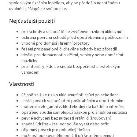
spolehlivým fixačním lepidlem, aby se předešlo nechtěnému
uvolnění nášlapů ze své pozice.
Nejčastější použití
pro schody a schodiště se zvýšeným rizikem uklouznutí
ochrana povrchu schodů před opotřebením a poškozením
vhodné pro domácí i firemní prostory
řešení pro panelové či dřevěné schody bez zábradlí
ideální pro domácnosti s dětmi, seniory nebo domácími
mazlíčky
pro interiéry, kde se snoubí bezpečnost s estetickým
vzhledem
Vlastnosti
účinně snižuje riziko uklouznutí při chůzi po schodech
chrání povrch schodů před poškrábáním a opotřebením
moderní a elegantní vzhled vhodný do každého interiéru
opatřeno spodní samolepicí páskou pro snadnou instalaci
pevné uchycení bez nutnosti vrtání či šroubování
snadná údržba – lze jednoduše vysát nebo otřít
příjemný povrch pro pohodlný došlap
možnost opakovaného použití při šetrném sejmutí