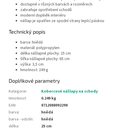
dostupné v různých barvách a rozměrech
zabraňuje opotřebení schodů
moderní doplněk interiéru
nášlap je opatřen ze spodní strany lepící páskou
Technický popis
barva: hnědá
materiál: polypropylen
délka nášlapné plochy: 25 cm
šířka nášlapné plochy: 65 cm
výška: 3,5 cm
hmotnost: 249 g
Doplňkové parametry
Kategorie
:
Kobercové nášlapy na schody
Hmotnost
:
0.249 kg
EAN
:
8712088092298
barva
:
hnědá
barva - odstín
:
hnědá
délka
:
25 cm