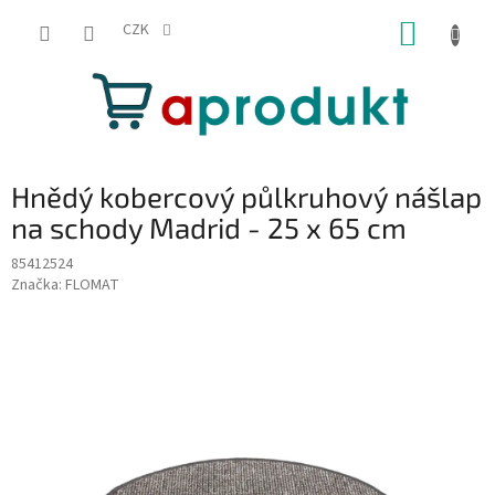
Přejít
NÁKUP
na
CZK
obsah
KOŠÍK
Hnědý kobercový půlkruhový nášlap
na schody Madrid - 25 x 65 cm
85412524
Značka:
FLOMAT