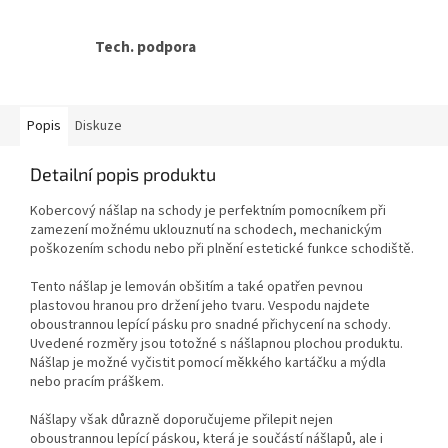
Tech. podpora
Popis
Diskuze
Detailní popis produktu
Kobercový nášlap na schody je perfektním pomocníkem při
zamezení možnému uklouznutí na schodech, mechanickým
poškozením schodu nebo při plnění estetické funkce schodiště.
Tento nášlap je lemován obšitím a také opatřen pevnou
plastovou hranou pro držení jeho tvaru. Vespodu najdete
oboustrannou lepící pásku pro snadné přichycení na schody.
Uvedené rozměry jsou totožné s nášlapnou plochou produktu.
Nášlap je možné vyčistit pomocí měkkého kartáčku a mýdla
nebo pracím práškem.
Nášlapy však důrazně doporučujeme přilepit nejen
oboustrannou lepící páskou, která je součástí nášlapů, ale i