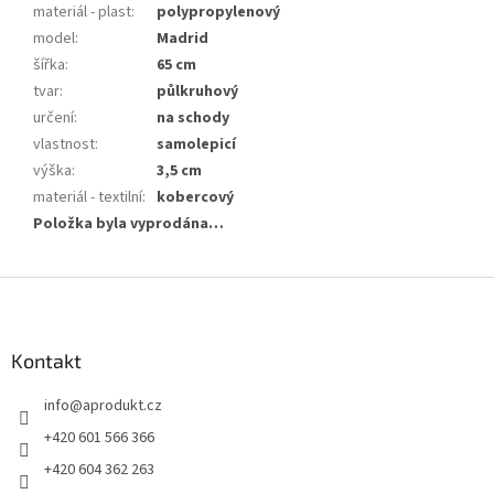
materiál - plast
:
polypropylenový
model
:
Madrid
šířka
:
65 cm
tvar
:
půlkruhový
určení
:
na schody
vlastnost
:
samolepicí
výška
:
3,5 cm
materiál - textilní
:
kobercový
Položka byla vyprodána…
Z
á
p
a
Kontakt
t
info
@
aprodukt.cz
í
+420 601 566 366
+420 604 362 263