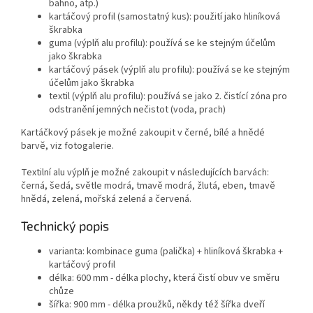
bahno, atp.)
kartáčový profil (samostatný kus): použití jako hliníková
škrabka
guma (výplň alu profilu): používá se ke stejným účelům
jako škrabka
kartáčový pásek (výplň alu profilu): používá se ke stejným
účelům jako škrabka
textil (výplň alu profilu): používá se jako 2. čistící zóna pro
odstranění jemných nečistot (voda, prach)
Kartáčkový pásek je možné zakoupit v černé, bílé a hnědé
barvě, viz fotogalerie.
Textilní alu výplň je možné zakoupit v následujících barvách:
černá, šedá, světle modrá, tmavě modrá, žlutá, eben, tmavě
hnědá, zelená, mořská zelená a červená.
Technický popis
varianta: kombinace guma (palička) + hliníková škrabka +
kartáčový profil
délka: 600 mm - délka plochy, která čistí obuv ve směru
chůze
šířka: 900 mm - délka proužků, někdy též šířka dveří