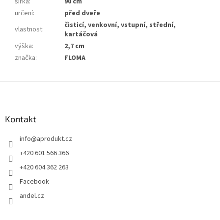
šířka
:
90 cm
určení
:
před dveře
čisticí, venkovní, vstupní, střední,
vlastnost
:
kartáčová
výška
:
2,7 cm
značka
:
FLOMA
Z
á
p
a
Kontakt
t
info
@
aprodukt.cz
í
+420 601 566 366
+420 604 362 263
Facebook
andel.cz