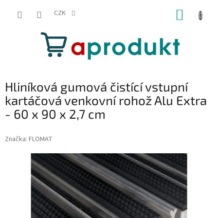
Přejít
NÁKUP
na
CZK
obsah
KOŠÍK
Hliníková gumová čistící vstupní
kartáčová venkovní rohož Alu Extra
- 60 x 90 x 2,7 cm
Značka:
FLOMAT