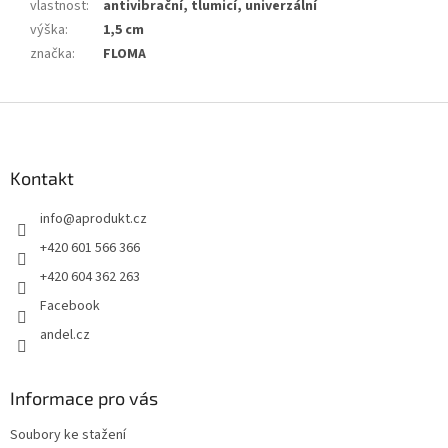
vlastnost
:
antivibrační, tlumicí, univerzální
výška
:
1,5 cm
značka
:
FLOMA
Z
á
p
a
Kontakt
t
info
@
aprodukt.cz
í
+420 601 566 366
+420 604 362 263
Facebook
andel.cz
Informace pro vás
Soubory ke stažení