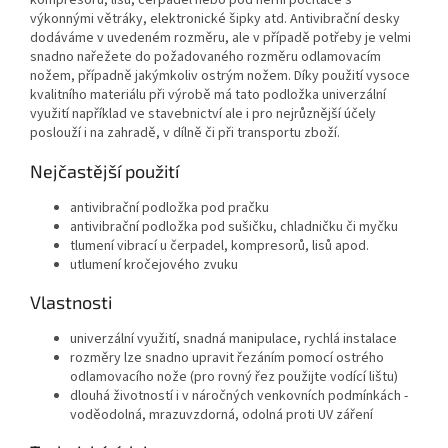
kompresorů, lisů, čerpadel nebo pod herní počítače s
výkonnými větráky, elektronické šipky atd. Antivibrační desky
dodáváme v uvedeném rozměru, ale v případě potřeby je velmi
snadno nařežete do požadovaného rozměru odlamovacím
nožem, případně jakýmkoliv ostrým nožem. Díky použití vysoce
kvalitního materiálu při výrobě má tato podložka univerzální
využití například ve stavebnictví ale i pro nejrůznější účely
poslouží i na zahradě, v dílně či při transportu zboží.
Nejčastější použití
antivibrační podložka pod pračku
antivibrační podložka pod sušičku, chladničku či myčku
tlumení vibrací u čerpadel, kompresorů, lisů apod.
utlumení kročejového zvuku
Vlastnosti
univerzální využití, snadná manipulace, rychlá instalace
rozměry lze snadno upravit řezáním pomocí ostrého
odlamovacího nože (pro rovný řez použijte vodící lištu)
dlouhá životností i v náročných venkovních podmínkách -
voděodolná, mrazuvzdorná, odolná proti UV záření