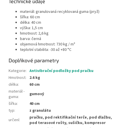
Technické údaje
materiál: granulovaná recyklovaná guma (pryž)
šířka: 60 cm
délka: 40 cm
výška: 1,5 cm
hmotnost: 2,6 kg
barva: černá
objemová hmotnost: 730 kg / m³
teplotní stabilita: -30 až +80 °C
Doplňkové parametry
Kategorie
:
Antivibrační podložky pod pračku
Hmotnost
:
2.6 kg
délka
:
60 cm
materiál -
gumový
guma
:
šířka
:
40 cm
typ
:
z granulátu
pračku, pod rektifikační terče, pod dlažbu,
určení
:
pod terasové rošty, sušičku, kompresor