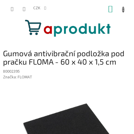
Přejít
NÁKUP
na
CZK
obsah
KOŠÍK
Gumová antivibrační podložka pod
pračku FLOMA - 60 x 40 x 1,5 cm
80002395
Značka:
FLOMAT