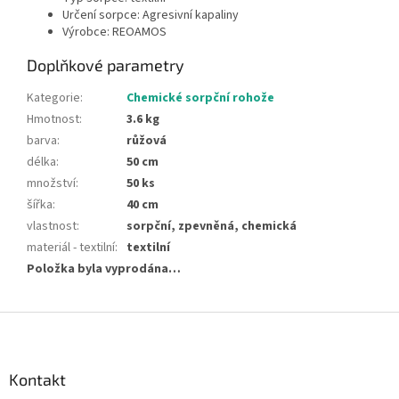
Určení sorpce: Agresivní kapaliny
Výrobce: REOAMOS
Doplňkové parametry
Kategorie
:
Chemické sorpční rohože
Hmotnost
:
3.6 kg
barva
:
růžová
délka
:
50 cm
množství
:
50 ks
šířka
:
40 cm
vlastnost
:
sorpční, zpevněná, chemická
materiál - textilní
:
textilní
Položka byla vyprodána…
Z
á
p
a
Kontakt