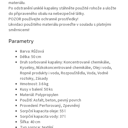
materiálu.
Po odstranění uniklé kapaliny stáhněte použité rohože a uložte
do připraveného obalu na nebezpečné látky.
POZOR používejte ochranné prostředky!
Likvidaci použitého materiálu proveďte v souladu s platnými
směrnicemi!
Parametry
Barva: Růžová
Délka: 50 cm
Druh sorbované kapaliny: Koncentrované chemikálie,
Kyseliny, Nízkokoncentrované chemikálie, Olej i voda,
Ropné produkty i voda, Rozpouštědla, Voda, Vodné
roztoky, Zásady
Hmotnost: 3.6 kg
Kusy v balení: 50 ks
Materiál: Polypropylen
Použití: Asfalt, beton, pevný povrch
Provedení: Perforovaný, Zpevněný
Sorpční kapacita oleje: 55 l
Sorpční kapacita vody: 37 l
Šířka: 40 cm
Typ sorpce: textilní