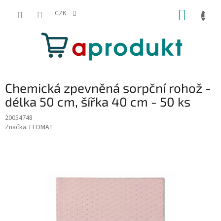
Přejít
NÁKUP
na
CZK
obsah
KOŠÍK
Chemická zpevněná sorpční rohož -
délka 50 cm, šířka 40 cm - 50 ks
20054748
Značka:
FLOMAT