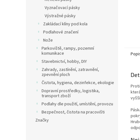
Vyznačovací pásky
Výstražné pásky
Zakládací klíny pod kola
Podlahové značení
Nože
Parkoviště, rampy, pozemní
komunikace
Popi
Stavebnictví, hobby, DIY
Zahrady, zastínění, zatravnění,
Det
zpevnění ploch
Čistota, hygiena, dezinfekce, ekologie
Prot
Dopravní prostředky, logistika,
která
transport zboží
vyšší
Podlahy dle použití, umístění, provozu
Pásk
Bezpečnost, čistota na pracovišti
pokr
Značky
Hrub
odpov
Nej