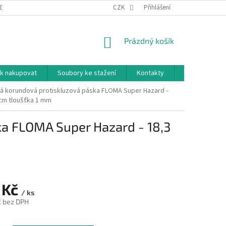
DNÍ PODMÍNKY
PODMÍNKY OCHRANY OSOBNÍCH ÚDAJŮ
CZK
Přihlášení
NÁKUPNÍ
Prázdný košík
KOŠÍK
k nakupovat
Soubory ke stažení
Kontakty
Značky
tá korundová protiskluzová páska FLOMA Super Hazard -
 cm tloušťka 1 mm
ka FLOMA Super Hazard - 18,3
 Kč
/ ks
č bez DPH