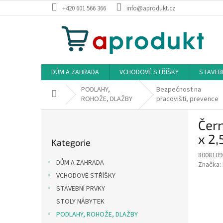
Přejít
+420 601 566 366
info@aprodukt.cz
na
obsah
DŮM A ZAHRADA
VCHODOVÉ STŘÍŠKY
STAVEB
PODLAHY,
Bezpečnost na
Domů
ROHOŽE, DLAŽBY
pracovišti, prevence
P
Čern
o
Přeskočit
s
x 2,
Kategorie
kategorie
t
8008109
r
DŮM A ZAHRADA
Značka:
a
VCHODOVÉ STŘÍŠKY
n
STAVEBNÍ PRVKY
n
í
STOLY NÁBYTEK
p
PODLAHY, ROHOŽE, DLAŽBY