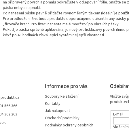
na připravený povrch a pomalu pokračujte v odlepování fólie. Snažte se za
páska nebyla napnutá.
Po nanesení pásku pevně přitlačte rovnoměrným tlakem (ideální je použít
Pro prodloužení životnosti produktu doporučujeme utěsnit hrany pásky 
„fixovače hran“. Pro fixaci naneste malé množství po okrajích pásky.
Pokud je páska správně aplikována, je nový protiskluzový povrch ihned p
když po 48 hodinách získá lepicí systém nejlepší vlastnosti.
Informace pro vás
Odebíra
Soubory ke stažení
Vložte svů
aprodukt.cz
produktech
Kontakty
01 566 366
Jak nakupovat
04 362 263
E-mail
Obchodní podmínky
ook
Podmínky ochrany osobních
Vložením