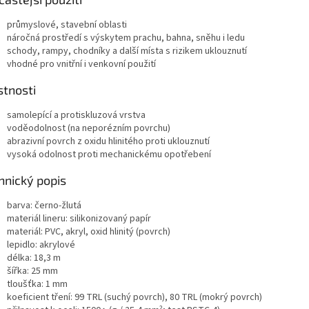
průmyslové, stavební oblasti
náročná prostředí s výskytem prachu, bahna, sněhu i ledu
schody, rampy, chodníky a další místa s rizikem uklouznutí
vhodné pro vnitřní i venkovní použití
stnosti
samolepící a protiskluzová vrstva
voděodolnost (na neporézním povrchu)
abrazivní povrch z oxidu hlinitého proti uklouznutí
vysoká odolnost proti mechanickému opotřebení
hnický popis
barva: černo-žlutá
materiál lineru: silikonizovaný papír
materiál: PVC, akryl, oxid hlinitý (povrch)
lepidlo: akrylové
délka: 18,3 m
šířka: 25 mm
tloušťka: 1 mm
koeficient tření: 99 TRL (suchý povrch), 80 TRL (mokrý povrch)