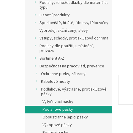
a
Podlahy, rohože, dlažby dle materiálu,
n
typu
e
Ostatní produkty
l
Sportoviště, hřiště, fitness, tělocvičny
Výprodej, akční ceny, slevy
Vstupy, schody, protiskluzová ochrana
Podlahy dle použití, umístnění,
provozu
Sortiment A-Z
Bezpečnost na pracovišti, prevence
Ochranné prvky, zábrany
Kabelové mosty
Podlahové, výstražné, protiskluzové
pásky
Vytyčovací pásky
Podlahové pásky
Oboustranné lepicí pásky
Výkopové pásky
Reflexní pásky