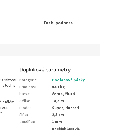
Tech. podpora
Doplňkové parametry
zrnitostí,
Kategorie
:
Podlahové pásky
místech s
Hmotnost
:
0.01 kg
barva
:
černá, žlutá
délka
:
18,3 m
né stálému
ředí.
model
:
Super, Hazard
t
šířka
:
2,5 cm
tloušťka
:
1 mm
protiskluzová,