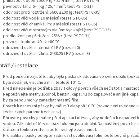
přilnavost k oceli: 1500↑ (g / 25,4 mm²; test PSTC-4)
pevnost v tahu: 6↑ (kg / 25,4 mm²; test PSTC-31)
odolnost proti roztržení: 5600 ±200 (g; test PSTC-39)
odolnost vůči vodě: 10 měsíců (test PSTC-35)
odolnost vůči chemikáliím: 8 měsíců (test PSTC-35)
odolnost vůči motorovým olejům: vynikající (test PSTC-35)
prodloužení po přetržení: 25%↑ (test PSTC-31)
provozní teplota: -40 až +80 °C
odrazivost světla - černá: 0 LRV (rozsah 0)
odrazivost světla - žlutá: Ø 38.25 LRV (rozsah 3)
táž / instalace
Před použitím zajistěte, aby byla páska skladována ve svém obalu (poku
byla dodána), v suchu a min. teplotě 10° C.
Před nalepením je potřeba zbavit cílový povrch všech nečistot a mastnot
Nepoužívejte methylalkohol, benzín, kapalinu do zapalovače ani jiné kapal
by za sebou mohly zanechat mastný film.
Povrch k nanesení pásky by měl mít alespoň 10 °C (pokud není uvedeno v
technických parametrech jinak).
Pórovité povrchy je nutné před aplikací utěsnit, aby nedošlo k napadení l
vodou. Základní nátěry na bázi toluenu jsou ideální. Na očištěný povrch n
štětcem tenkou vrstvu a poté nechejte zaschnout.
Pro aplikaci pásky odlepte zadní část uvolňovací fólie, poté pevně přitlač