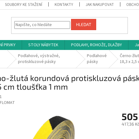
SOUBORY KE STAŽENÍ
KONTAKTY
JAK NAKUPOVAT
OBCHO
HLEDAT
NÍ PRVKY
STOLY NÁBYTEK
PODLAHY, ROHOŽE, DLAŽBY
Ja
Podlahové, výstražné,
Podlahové
Černo-žlu
protiskluzové pásky
pásky
18,3 x 2,5
o-žlutá korundová protiskluzová pás
5 cm tloušťka 1 mm
1
FLOMAT
505
417,36 K
Měrná
cena: