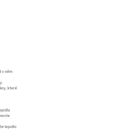
d v něm
y.
iny, které
epidla
aneste
te lepidlo