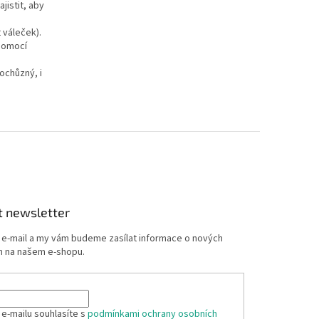
jistit, aby
 váleček).
pomocí
ochůzný, i
t newsletter
j e-mail a my vám budeme zasílat informace o nových
 na našem e-shopu.
 e-mailu souhlasíte s
podmínkami ochrany osobních