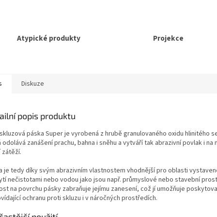
Atypické produkty
Projekce
s
Diskuze
ailní popis produktu
iskluzová páska Super je vyrobená z hrubě granulovaného oxidu hlinitého se 
 odolává zanášení prachu, bahna i sněhu a vytváří tak abrazivní povlak i na 
 zátěží.
a je tedy díky svým abrazivním vlastnostem vhodnější pro oblasti vystave
ytí nečistotami nebo vodou jako jsou např. průmyslové nebo stavební prost
ost na povrchu pásky zabraňuje jejímu zanesení, což jí umožňuje poskytova
ídající ochranu proti skluzu i v náročných prostředích.
častější použití