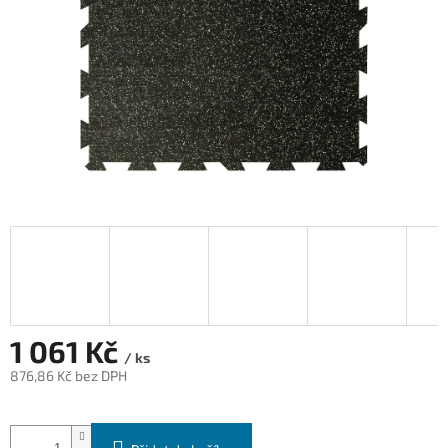
1 061 Kč
/ ks
876,86 Kč bez DPH
Měrná
cena: