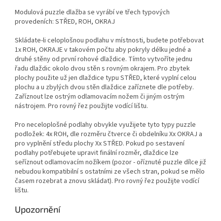
Modulová puzzle dlažba se vyrábí ve třech typových
provedeních: STŘED, ROH, OKRAJ
Skládate-li celoplošnou podlahu v místnosti, budete potřebovat
1x ROH, OKRAJE v takovém počtu aby pokryly délku jedné a
druhé stěny od první rohové dlaždice. Tímto vytvoříte jednu
řadu dlaždic okolo dvou stěn s rovným okrajem. Pro zbytek
plochy použite už jen dlaždice typu STŘED, které vyplní celou
plochu a u zbylých dvou stěn dlaždice zaříznete dle potřeby.
Zaříznout lze ostrým odlamovacím nožem či jiným ostrým
nástrojem. Pro rovný řez použijte vodící lištu.
Pro neceloplošné podlahy obvykle využijete tyto typy puzzle
podložek: 4x ROH, dle rozměru čtverce či obdelníku Xx OKRAJ a
pro vyplnění středu plochy Xx STŘED. Pokud po sestavení
podlahy potřebujete upravit finální rozměr, dlaždice lze
seříznout odlamovacím nožíkem (pozor - oříznuté puzzle dílce již
nebudou kompatibilní s ostatními ze všech stran, pokud se mělo
časem rozebrat a znovu skládat). Pro rovný řez použijte vodící
lištu.
Upozornění