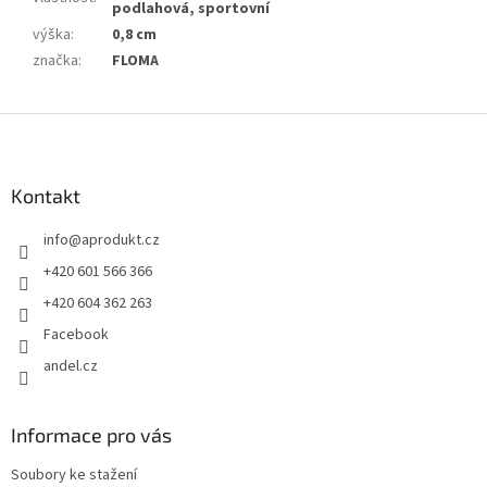
podlahová, sportovní
výška
:
0,8 cm
značka
:
FLOMA
Z
á
p
a
Kontakt
t
info
@
aprodukt.cz
í
+420 601 566 366
+420 604 362 263
Facebook
andel.cz
Informace pro vás
Soubory ke stažení