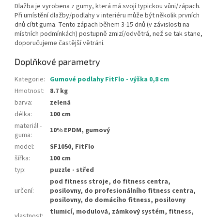
Dlažba je vyrobena z gumy, která má svojí typickou vůni/zápach.
Při umístění dlažby/podlahy v interiéru může být několik prvních
dnů cítit guma. Tento zápach během 3-15 dnů (v závislosti na
místních podmínkách) postupně zmizí/odvětrá, než se tak stane,
doporučujeme častější větrání.
Doplňkové parametry
Kategorie
:
Gumové podlahy FitFlo - výška 0,8 cm
Hmotnost
:
8.7 kg
barva
:
zelená
délka
:
100 cm
materiál -
10% EPDM, gumový
guma
:
model
:
SF1050, FitFlo
šířka
:
100 cm
typ
:
puzzle - střed
pod fitness stroje, do fitness centra,
určení
:
posilovny, do profesionálního fitness centra,
posilovny, do domácího fitness, posilovny
tlumicí, modulová, zámkový systém, fitness,
vlastnost
: