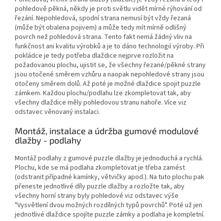
pohledově pěkná, někdy je proti světlu vidět mírné rýhování od
řezání. Nepohledová, spodní strana nemusí být vždy řezaná
(může být obalena pojivem) a může tedy mít mírně odlišný
povrch než pohledová strana. Tento fakt nemá žádný vliv na
funkčnost ani kvalitu výrobků a je to dáno technologií výroby. Při
pokládce je tedy potřeba dlaždice nejprve rozložit na
požadovanou plochu, ujistit se, že všechny řezané/pěkné strany
jsou otočené směrem vzhůru a naopak nepohledové strany jsou
otočeny směrem dolů. Až poté je možné dlaždice spojit puzzle
zámkem. Každou plochu/podlahu lze zkompletovat tak, aby
všechny dlaždice měly pohledovou stranu nahoře. Více viz
odstavec věnovaný instalaci.
Montáž, instalace a údržba gumové modulové
dlažby - podlahy
Montáž podlahy z gumové puzzle dlažby je jednoduchá a rychlá.
Plochu, kde se má podlaha zkompletovat je třeba zamést
(odstranit případné kamínky, větvičky apod.). Na tuto plochu pak
přeneste jednotlivé díly puzzle dlažby a rozložte tak, aby
všechny horní strany byly pohledové viz odstavec výše
"Vysvětlení dvou možných rozdílných typů povrchů". Poté už jen
jednotlivé dlaždice spojíte puzzle zámky a podlaha je kompletní.