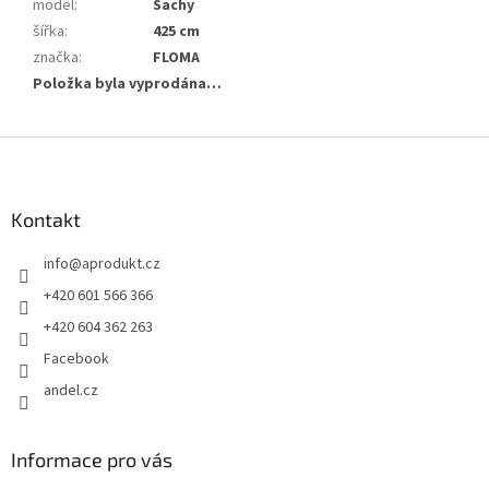
model
:
Šachy
šířka
:
425 cm
značka
:
FLOMA
Položka byla vyprodána…
Z
á
p
a
Kontakt
t
info
@
aprodukt.cz
í
+420 601 566 366
+420 604 362 263
Facebook
andel.cz
Informace pro vás