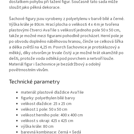
dostatkem pohybu při tažení figur. Současně tato sada může
sloužit jako pěkná dekorace.
Šachové figury jsou vyrobeny z polyetylenu v barvě bílé a černé.
Výška krále je 80cm. Hrací plocha o velikosti 4 x 4 m je tvořena
plastovými čtverci AvaTile s velikostí jednoho pole 50 x 50 cm,
takže je možné mezi figurami pohodlně procházet. Herní pole je
po obvodu doplněno náběhovou hranou, čímže se celková šířka
a délka zvětší na 4,25 m. Povrch šachovnice je protiskluzový a
měkký, díky otvorům je trvale čistý a je možné hrát okamžitě po
dešti, protože voda odtéká pod povrchem a netvoří louže.
Materiál figur i šachovnice je bezúdržbový a odolný
povětrnostním vlivům.
Technické parametry
materiál: plastové dlaždice AvaTile
figurky: polyethylen bílé barvy
velikost dlaždice: 25 x 25 cm
velikost 1 pole: 50 x 50 cm
velikost herního pole: 400 x 400 cm
velikost s okraji: 425 x 425 cm
výška krále: 80 cm
barevná kombinace: černá + šedá