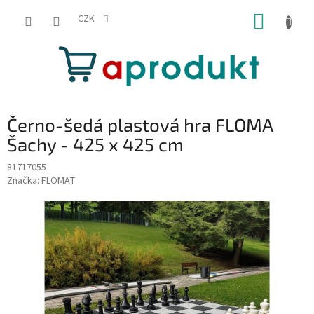
Přejít
NÁKUP
na
CZK
obsah
KOŠÍK
Černo-šedá plastová hra FLOMA
Šachy - 425 x 425 cm
81717055
Značka:
FLOMAT