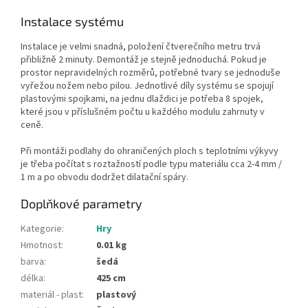
Instalace systému
Instalace je velmi snadná, položení čtverečního metru trvá
přibližně 2 minuty. Demontáž je stejně jednoduchá. Pokud je
prostor nepravidelných rozměrů, potřebné tvary se jednoduše
vyřežou nožem nebo pilou. Jednotlivé díly systému se spojují
plastovými spojkami, na jednu dlaždici je potřeba 8 spojek,
které jsou v příslušném počtu u každého modulu zahrnuty v
ceně.
Při montáži podlahy do ohraničených ploch s teplotními výkyvy
je třeba počítat s roztažností podle typu materiálu cca 2-4 mm /
1 m a po obvodu dodržet dilatační spáry.
Doplňkové parametry
Kategorie
:
Hry
Hmotnost
:
0.01 kg
barva
:
šedá
délka
:
425 cm
materiál - plast
:
plastový