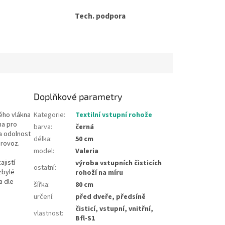
Tech. podpora
Doplňkové parametry
ého vlákna
Kategorie
:
Textilní vstupní rohože
na pro
barva
:
černá
a odolnost
délka
:
50 cm
provoz.
model
:
Valeria
ajistí
výroba vstupních čisticích
ostatní
:
zbylé
rohoží na míru
a dle
šířka
:
80 cm
určení
:
před dveře, předsíně
čisticí, vstupní, vnitřní,
vlastnost
:
Bfl-S1