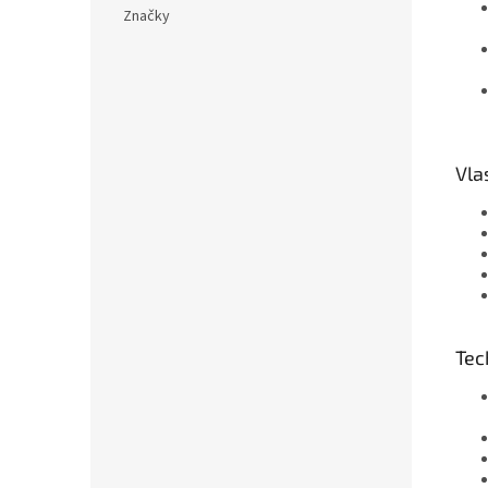
Značky
Vla
Tec