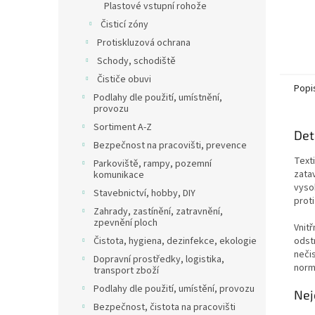
Plastové vstupní rohože
Čisticí zóny
Protiskluzová ochrana
Schody, schodiště
Čističe obuvi
Popi
Podlahy dle použití, umístnění,
provozu
Sortiment A-Z
Det
Bezpečnost na pracovišti, prevence
Text
Parkoviště, rampy, pozemní
zata
komunikace
vyso
Stavebnictví, hobby, DIY
proti
Zahrady, zastínění, zatravnění,
zpevnění ploch
Vnitř
odst
Čistota, hygiena, dezinfekce, ekologie
neči
Dopravní prostředky, logistika,
normy
transport zboží
Podlahy dle použití, umístění, provozu
Nej
Bezpečnost, čistota na pracovišti