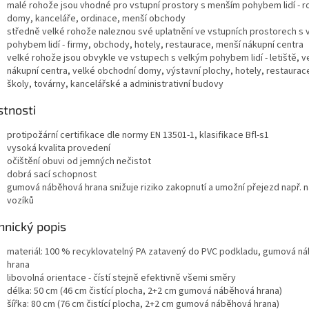
malé rohože jsou vhodné pro vstupní prostory s menším pohybem lidí - r
domy, kanceláře, ordinace, menší obchody
středně velké rohože naleznou své uplatnění ve vstupních prostorech s 
pohybem lidí - firmy, obchody, hotely, restaurace, menší nákupní centra
velké rohože jsou obvykle ve vstupech s velkým pohybem lidí - letiště, v
nákupní centra, velké obchodní domy, výstavní plochy, hotely, restaurac
školy, továrny, kancelářské a administrativní budovy
stnosti
protipožární certifikace dle normy EN 13501-1, klasifikace Bfl-s1
vysoká kvalita provedení
očištění obuvi od jemných nečistot
dobrá sací schopnost
gumová náběhová hrana snižuje riziko zakopnutí a umožní přejezd např. 
vozíků
hnický popis
materiál: 100 % recyklovatelný PA zatavený do PVC podkladu, gumová n
hrana
libovolná orientace - čístí stejně efektivně všemi směry
délka: 50 cm (46 cm čistící plocha, 2+2 cm gumová náběhová hrana)
šířka: 80 cm (76 cm čistící plocha, 2+2 cm gumová náběhová hrana)