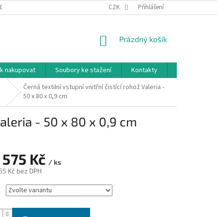
DNÍ PODMÍNKY
PODMÍNKY OCHRANY OSOBNÍCH ÚDAJŮ
CZK
Přihlášení
NÁKUPNÍ
Prázdný košík
KOŠÍK
k nakupovat
Soubory ke stažení
Kontakty
Značky
Černá textilní vstupní vnitřní čistící rohož Valeria -
50 x 80 x 0,9 cm
Valeria - 50 x 80 x 0,9 cm
 575 Kč
/ ks
65 Kč
bez DPH