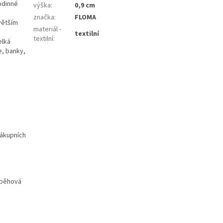
odinné
výška
:
0,9 cm
značka
:
FLOMA
větším
materiál -
textilní
textilní
:
elká
e, banky,
nákupních
áběhová