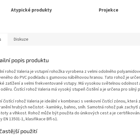
Atypické produkty
Projekce
s
Diskuze
ailní popis produktu
ilní rohož Valeria je vstupní rohožka vyrobena z velmi odolného polyamidov
veného do PVC podkladu s gumovou náběhovou hranou. Tato rohož je urče
ké zatížení a velmi frekventované vstupy. Má vysokou světelnou odolnost 
 oděru. Čistící rohož Valeria má vysoký stupeň čistění a je určena pro silný 
ní čistící rohož Valeria je ideální v kombinaci s venkovní čistící zónou, která z
ranění hrubých nečistot - kamínky, bahno, sníh. Samotná rohož pak zachytí 
stoty a vlhkost. Rohož může být použita do únikových cest a je certifikován
 EN 13501-1, klasifikace Bfl-s1.
častější použití