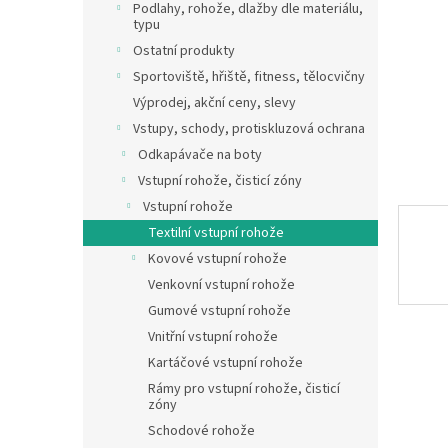
a
Podlahy, rohože, dlažby dle materiálu,
n
typu
e
Ostatní produkty
l
Sportoviště, hřiště, fitness, tělocvičny
Výprodej, akční ceny, slevy
Vstupy, schody, protiskluzová ochrana
Odkapávače na boty
Vstupní rohože, čisticí zóny
Vstupní rohože
Textilní vstupní rohože
Kovové vstupní rohože
Venkovní vstupní rohože
Gumové vstupní rohože
Vnitřní vstupní rohože
Kartáčové vstupní rohože
Rámy pro vstupní rohože, čisticí
zóny
Schodové rohože