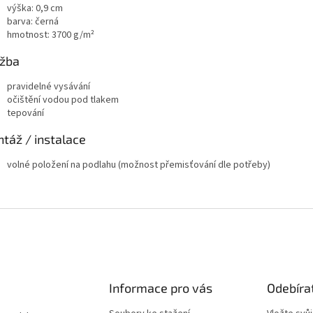
výška: 0,9 cm
barva: černá
hmotnost: 3700 g/m²
žba
pravidelné vysávání
očištění vodou pod tlakem
tepování
táž / instalace
volné položení na podlahu (možnost přemisťování dle potřeby)
Informace pro vás
Odebíra