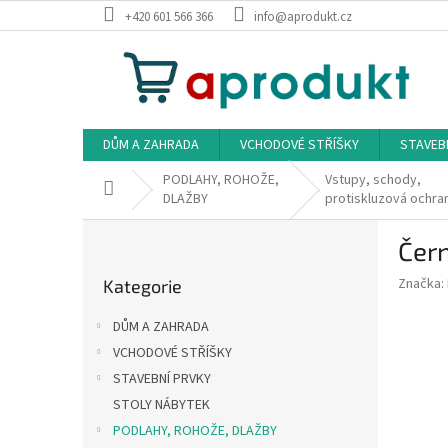
Přejít
+420 601 566 366
info@aprodukt.cz
na
obsah
DŮM A ZAHRADA
VCHODOVÉ STŘÍŠKY
STAVEB
PODLAHY, ROHOŽE,
Vstupy, schody,
Domů
DLAŽBY
protiskluzová ochra
P
Čern
o
Přeskočit
s
Značka:
Kategorie
kategorie
t
r
DŮM A ZAHRADA
a
VCHODOVÉ STŘÍŠKY
n
STAVEBNÍ PRVKY
n
í
STOLY NÁBYTEK
p
PODLAHY, ROHOŽE, DLAŽBY