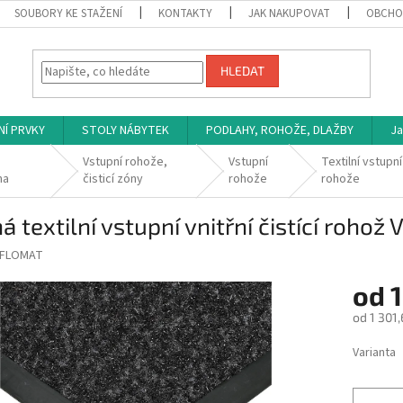
SOUBORY KE STAŽENÍ
KONTAKTY
JAK NAKUPOVAT
OBCHO
HLEDAT
NÍ PRVKY
STOLY NÁBYTEK
PODLAHY, ROHOŽE, DLAŽBY
Ja
Vstupní rohože,
Vstupní
Textilní vstupní
na
čisticí zóny
rohože
rohože
á textilní vstupní vnitřní čistící rohož 
FLOMAT
od
1
od
1 301,
Měrná
Varianta
cena: