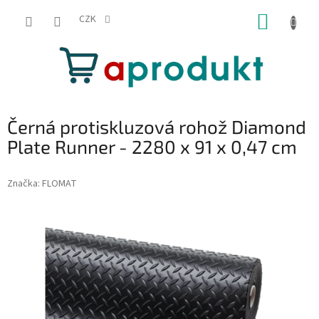
Přejít
NÁKUP
na
CZK
obsah
KOŠÍK
Černá protiskluzová rohož Diamond
Plate Runner - 2280 x 91 x 0,47 cm
Značka:
FLOMAT