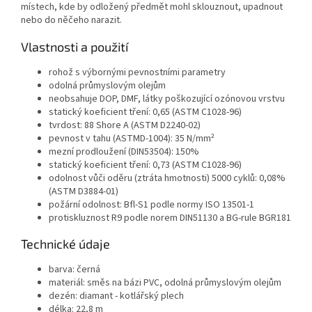
místech, kde by odložený předmět mohl sklouznout, upadnout
nebo do něčeho narazit.
Vlastnosti a použití
rohož s výbornými pevnostními parametry
odolná průmyslovým olejům
neobsahuje DOP, DMF, látky poškozující ozónovou vrstvu
statický koeficient tření: 0,65 (ASTM C1028-96)
tvrdost: 88 Shore A (ASTM D2240-02)
pevnost v tahu (ASTMD-1004): 35 N/mm²
mezní prodloužení (DIN53504): 150%
statický koeficient tření: 0,73 (ASTM C1028-96)
odolnost vůči oděru (ztráta hmotnosti) 5000 cyklů: 0,08%
(ASTM D3884-01)
požární odolnost: Bfl-S1 podle normy ISO 13501-1
protiskluznost R9 podle norem DIN51130 a BG-rule BGR181
Technické údaje
barva: černá
materiál: směs na bázi PVC, odolná průmyslovým olejům
dezén: diamant - kotlářský plech
délka: 22,8 m