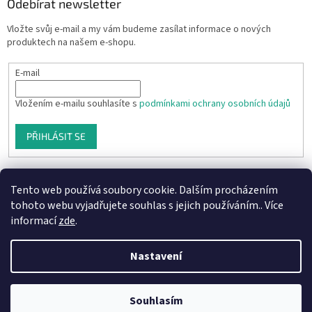
Odebírat newsletter
Vložte svůj e-mail a my vám budeme zasílat informace o nových
produktech na našem e-shopu.
E-mail
Vložením e-mailu souhlasíte s
podmínkami ochrany osobních údajů
PŘIHLÁSIT SE
Tento web používá soubory cookie. Dalším procházením
tohoto webu vyjadřujete souhlas s jejich používáním.. Více
informací
zde
.
Nastavení
Vytvořil Shoptet
Souhlasím
Copyright 2026
Aprodukt.cz
. Všechna práva vyhrazena.