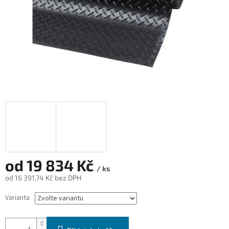
od
19 834 Kč
/ ks
od
16 391,74 Kč
bez DPH
Měrná
Varianta
cena: