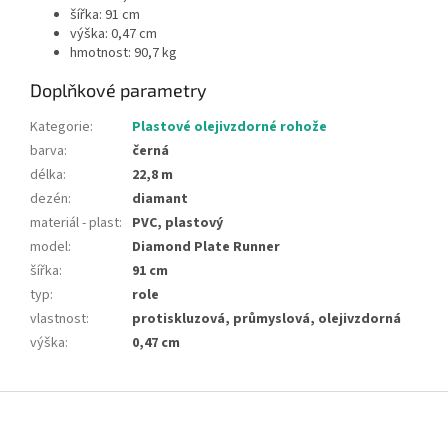
šířka: 91 cm
výška: 0,47 cm
hmotnost: 90,7 kg
Doplňkové parametry
Kategorie
:
Plastové olejivzdorné rohože
barva
:
černá
délka
:
22,8 m
dezén
:
diamant
materiál - plast
:
PVC, plastový
model
:
Diamond Plate Runner
šířka
:
91 cm
typ
:
role
vlastnost
:
protiskluzová, průmyslová, olejivzdorná
výška
:
0,47 cm
Z
á
p