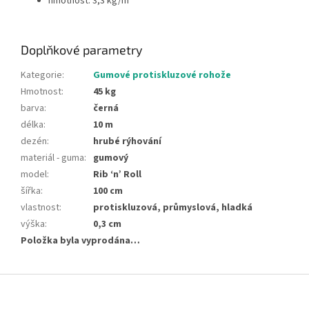
hmotnost: 3,3 kg/m²
Doplňkové parametry
Kategorie
:
Gumové protiskluzové rohože
Hmotnost
:
45 kg
barva
:
černá
délka
:
10 m
dezén
:
hrubé rýhování
materiál - guma
:
gumový
model
:
Rib ‘n’ Roll
šířka
:
100 cm
vlastnost
:
protiskluzová, průmyslová, hladká
výška
:
0,3 cm
Položka byla vyprodána…
Z
á