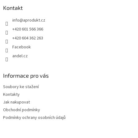
p
a
Kontakt
t
info
@
aprodukt.cz
í
+420 601 566 366
+420 604 362 263
Facebook
andel.cz
Informace pro vás
Soubory ke stažení
Kontakty
Jak nakupovat
Obchodní podmínky
Podmínky ochrany osobních údajů