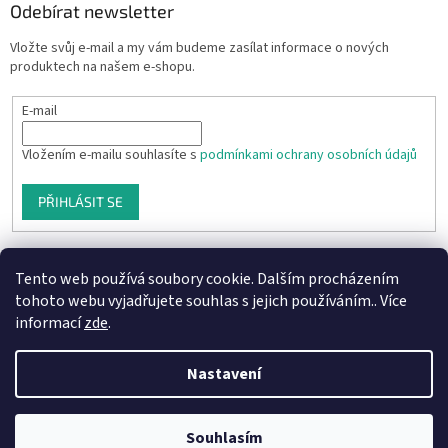
Odebírat newsletter
Vložte svůj e-mail a my vám budeme zasílat informace o nových
produktech na našem e-shopu.
E-mail
Vložením e-mailu souhlasíte s
podmínkami ochrany osobních údajů
PŘIHLÁSIT SE
Tento web používá soubory cookie. Dalším procházením
tohoto webu vyjadřujete souhlas s jejich používáním.. Více
informací
zde
.
Nastavení
Vytvořil Shoptet
Souhlasím
Copyright 2026
Aprodukt.cz
. Všechna práva vyhrazena.