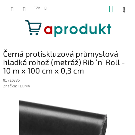
Přejít
NÁKUP
na
CZK
obsah
KOŠÍK
Černá protiskluzová průmyslová
hladká rohož (metráž) Rib ‘n’ Roll -
10 m x 100 cm x 0,3 cm
81726835
Značka:
FLOMAT