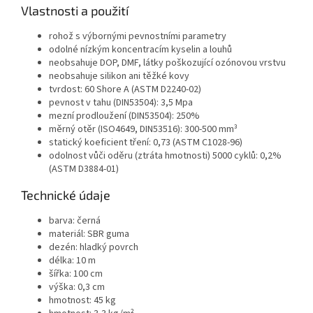
Vlastnosti a použití
rohož s výbornými pevnostními parametry
odolné nízkým koncentracím kyselin a louhů
neobsahuje DOP, DMF, látky poškozující ozónovou vrstvu
neobsahuje silikon ani těžké kovy
tvrdost: 60 Shore A (ASTM D2240-02)
pevnost v tahu (DIN53504): 3,5 Mpa
mezní prodloužení (DIN53504): 250%
měrný otěr (ISO4649, DIN53516): 300-500 mm³
statický koeficient tření: 0,73 (ASTM C1028-96)
odolnost vůči oděru (ztráta hmotnosti) 5000 cyklů: 0,2%
(ASTM D3884-01)
Technické údaje
barva: černá
materiál: SBR guma
dezén: hladký povrch
délka: 10 m
šířka: 100 cm
výška: 0,3 cm
hmotnost: 45 kg