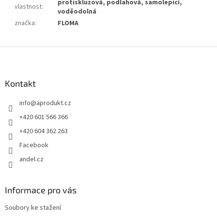
protiskluzová, podlahová, samolepicí,
vlastnost
:
voděodolná
značka
:
FLOMA
Z
á
p
a
Kontakt
t
info
@
aprodukt.cz
í
+420 601 566 366
+420 604 362 263
Facebook
andel.cz
Informace pro vás
Soubory ke stažení