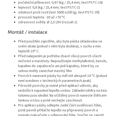
počáteční přilnavost: 0,67 (kg / 25,4 mm; test PSTC-16)
lepivost: 0,8 (kg / 25,4 mm; test PSTC-1)
odolnost proti roztržení: 5600 ±200 (g; test PSTC-39)
provozní teplota: -30 až +70 °C
odrazivost světla: Ø 2,5 LRV (rozsah 1)
Montáž / instalace
Před použitím zajistěte, aby byla páska skladována ve
svém obalu (pokud v něm byla dodána), v suchu a min.
teplotě 10° C.
Před nalepením je potřeba zbavit cílový povrch všech
nečistot a mastnoty. Nepoužívejte methylalkohol, benzín,
kapalinu do zapalovače ani jiné kapaliny, které by za
sebou mohly zanechat mastný film.
Povrch k nanesení pásky by měl mít alespoň 10 °C (pokud
není uvedeno v technických parametrech jinak).
Pórovité povrchy je nutné před aplikací utěsnit, aby
nedošlo k napadení lepidla vodou. Základní nátěry na bázi
toluenu jsou ideální. Na očištěný povrch naneste štětcem
tenkou vrstvu a poté nechejte zaschnout.
Pro aplikaci pásky odlepte zadní část uvolňovací fólie,
poté pevně přitlačte lepidlo na připravený povrch a
pomalu pokračujte v odlepování fólie. Snažte se zajistit,