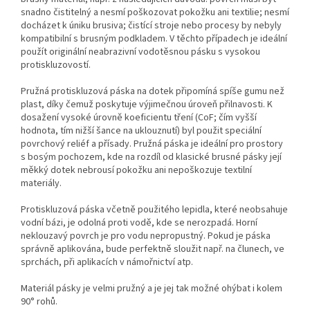
snadno čistitelný a nesmí poškozovat pokožku ani textilie; nesmí
docházet k úniku brusiva; čistící stroje nebo procesy by nebyly
kompatibilní s brusným podkladem. V těchto případech je ideální
použít originální neabrazivní vodotěsnou pásku s vysokou
protiskluzovostí.
Pružná protiskluzová páska na dotek připomíná spíše gumu než
plast, díky čemuž poskytuje výjimečnou úroveň přilnavosti. K
dosažení vysoké úrovně koeficientu tření (CoF; čím vyšší
hodnota, tím nižší šance na uklouznutí) byl použit speciální
povrchový reliéf a přísady. Pružná páska je ideální pro prostory
s bosým pochozem, kde na rozdíl od klasické brusné pásky její
měkký dotek nebrousí pokožku ani nepoškozuje textilní
materiály.
Protiskluzová páska včetně použitého lepidla, které neobsahuje
vodní bázi, je odolná proti vodě, kde se nerozpadá. Horní
neklouzavý povrch je pro vodu nepropustný. Pokud je páska
správně aplikována, bude perfektně sloužit např. na člunech, ve
sprchách, při aplikacích v námořnictví atp.
Materiál pásky je velmi pružný a je jej tak možné ohýbat i kolem
90° rohů.