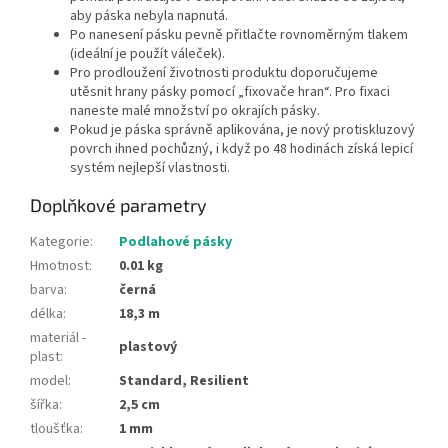
aby páska nebyla napnutá.
Po nanesení pásku pevně přitlačte rovnoměrným tlakem
(ideální je použít váleček).
Pro prodloužení životnosti produktu doporučujeme
utěsnit hrany pásky pomocí „fixovače hran“. Pro fixaci
naneste malé množství po okrajích pásky.
Pokud je páska správně aplikována, je nový protiskluzový
povrch ihned pochůzný, i když po 48 hodinách získá lepicí
systém nejlepší vlastnosti.
Doplňkové parametry
Kategorie
:
Podlahové pásky
Hmotnost
:
0.01 kg
barva
:
černá
délka
:
18,3 m
materiál -
plastový
plast
:
model
:
Standard, Resilient
šířka
:
2,5 cm
tloušťka
:
1 mm