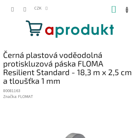
Přejít
NÁKUP
na
CZK
obsah
KOŠÍK
Černá plastová voděodolná
protiskluzová páska FLOMA
Resilient Standard - 18,3 m x 2,5 cm
a tloušťka 1 mm
80081163
Značka:
FLOMAT