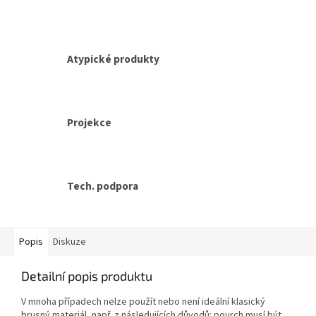
Atypické produkty
Projekce
Tech. podpora
Popis
Diskuze
Detailní popis produktu
V mnoha případech nelze použít nebo není ideální klasický
brusný materiál, např. z následujících důvodů: povrch musí být