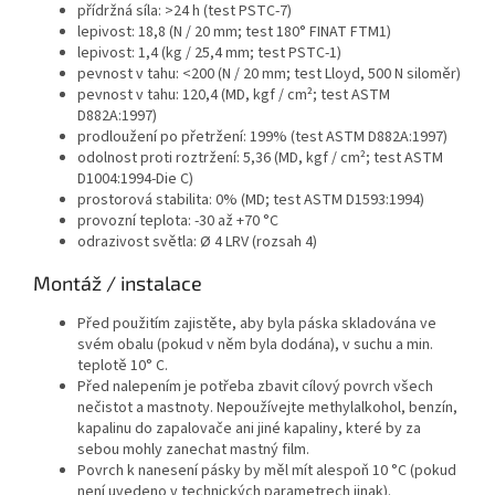
přídržná síla: >24 h (test PSTC-7)
lepivost: 18,8 (N / 20 mm; test 180° FINAT FTM1)
lepivost: 1,4 (kg / 25,4 mm; test PSTC-1)
pevnost v tahu: <200 (N / 20 mm; test Lloyd, 500 N siloměr)
pevnost v tahu: 120,4 (MD, kgf / cm²; test ASTM
D882A:1997)
prodloužení po přetržení: 199% (test ASTM D882A:1997)
odolnost proti roztržení: 5,36 (MD, kgf / cm²; test ASTM
D1004:1994-Die C)
prostorová stabilita: 0% (MD; test ASTM D1593:1994)
provozní teplota: -30 až +70 °C
odrazivost světla: Ø 4 LRV (rozsah 4)
Montáž / instalace
Před použitím zajistěte, aby byla páska skladována ve
svém obalu (pokud v něm byla dodána), v suchu a min.
teplotě 10° C.
Před nalepením je potřeba zbavit cílový povrch všech
nečistot a mastnoty. Nepoužívejte methylalkohol, benzín,
kapalinu do zapalovače ani jiné kapaliny, které by za
sebou mohly zanechat mastný film.
Povrch k nanesení pásky by měl mít alespoň 10 °C (pokud
není uvedeno v technických parametrech jinak).