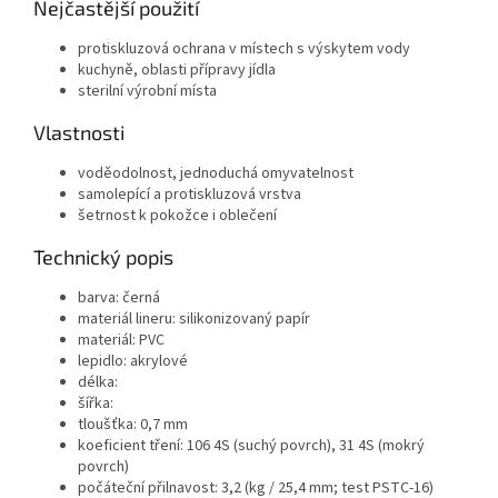
Nejčastější použití
protiskluzová ochrana v místech s výskytem vody
kuchyně, oblasti přípravy jídla
sterilní výrobní místa
Vlastnosti
voděodolnost, jednoduchá omyvatelnost
samolepící a protiskluzová vrstva
šetrnost k pokožce i oblečení
Technický popis
barva: černá
materiál lineru: silikonizovaný papír
materiál: PVC
lepidlo: akrylové
délka:
šířka:
tloušťka: 0,7 mm
koeficient tření: 106 4S (suchý povrch), 31 4S (mokrý
povrch)
počáteční přilnavost: 3,2 (kg / 25,4 mm; test PSTC-16)