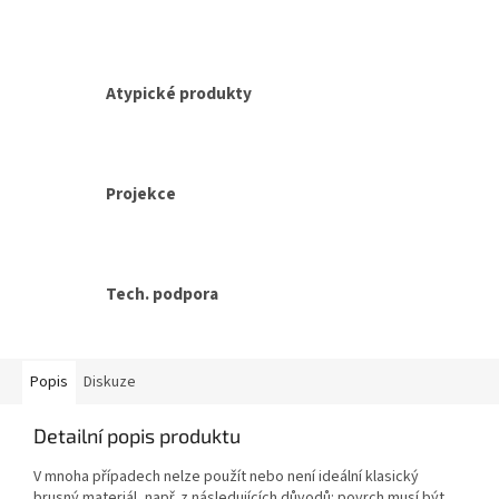
Atypické produkty
Projekce
Tech. podpora
Popis
Diskuze
Detailní popis produktu
V mnoha případech nelze použít nebo není ideální klasický
brusný materiál, např. z následujících důvodů: povrch musí být