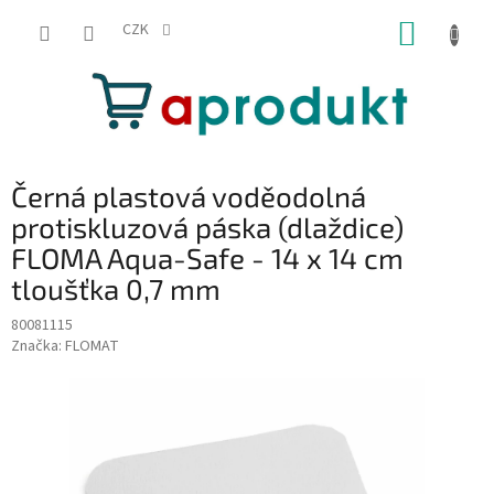
Přejít
NÁKUP
na
CZK
obsah
KOŠÍK
Černá plastová voděodolná
protiskluzová páska (dlaždice)
FLOMA Aqua-Safe - 14 x 14 cm
tloušťka 0,7 mm
80081115
Značka:
FLOMAT