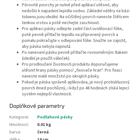
Pórovité povrchy je nutné před aplikací utěsnit, aby
nedošlo k napadení lepidla vodou. Základní nátěry na bázi
toluenu jsou ideální. Na očištěný povrch naneste štětcem
tenkou vrstvu a poté nechejte zaschnout.
Pro aplikaci pásky odlepte zadní část uvolňovací fólie,
poté pevně přitlačte lepidlo na připravený povrch a
pomalu pokračujte v odlepování fólie. Snažte se zajistit,
aby páska nebyla napnutá.
Po nanesení pásku pevně přitlačte rovnoměrným tlakem
(ideální je použít váleček).
Pro prodloužení životnosti produktu doporučujeme
utěsnit hrany pásky pomocí „fixovače hran“. Pro fixaci
naneste malé množství po okrajích pásky.
Pokud je páska správně aplikována, je nový protiskluzový
povrch ihned pochůzný, i když po 48 hodinách získá lepicí
systém nejlepší vlastnosti.
Doplňkové parametry
Kategorie
:
Podlahové pásky
Hmotnost
:
0.01 kg
barva
:
černá
délka
:
14 cm