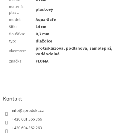
materiál -
plastový
plast
:
model
:
Aqua-Safe
šířka
:
14 cm
tloušťka
:
0,7 mm
typ
:
dlaždice
protiskluzová, podlahová, samolepicí,
vlastnost
:
voděodolná
značka
:
FLOMA
Z
á
p
a
Kontakt
t
info
@
aprodukt.cz
í
+420 601 566 366
+420 604 362 263