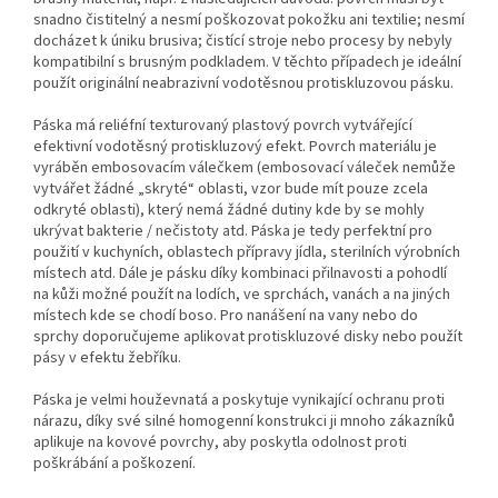
snadno čistitelný a nesmí poškozovat pokožku ani textilie; nesmí
docházet k úniku brusiva; čistící stroje nebo procesy by nebyly
kompatibilní s brusným podkladem. V těchto případech je ideální
použít originální neabrazivní vodotěsnou protiskluzovou pásku.
Páska má reliéfní texturovaný plastový povrch vytvářející
efektivní vodotěsný protiskluzový efekt. Povrch materiálu je
vyráběn embosovacím válečkem (embosovací váleček nemůže
vytvářet žádné „skryté“ oblasti, vzor bude mít pouze zcela
odkryté oblasti), který nemá žádné dutiny kde by se mohly
ukrývat bakterie / nečistoty atd. Páska je tedy perfektní pro
použití v kuchyních, oblastech přípravy jídla, sterilních výrobních
místech atd. Dále je pásku díky kombinaci přilnavosti a pohodlí
na kůži možné použít na lodích, ve sprchách, vanách a na jiných
místech kde se chodí boso. Pro nanášení na vany nebo do
sprchy doporučujeme aplikovat protiskluzové disky nebo použít
pásy v efektu žebříku.
Páska je velmi houževnatá a poskytuje vynikající ochranu proti
nárazu, díky své silné homogenní konstrukci ji mnoho zákazníků
aplikuje na kovové povrchy, aby poskytla odolnost proti
poškrábání a poškození.