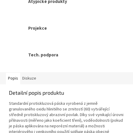
Atypické produkty
Projekce
Tech. podpora
Popis
Diskuze
Detailní popis produktu
Standardní protiskluzová páska vyrobená z jemně
granulovaného oxidu hlinitého se zrnitostí (60) vytvářející
středně protiskluzový abrazivní povlak. Díky své vynikající úrovni
přilnavosti (měřeno jako koeficient tření), voděodolnosti (pokud
je páska aplikována na neporézní materiál) a možnosti
interiérového i venkovního použití splňuje páska obecné