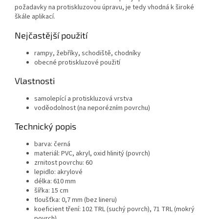
požadavky na protiskluzovou úpravu, je tedy vhodná k široké
škále aplikací.
Nejčastější použití
rampy, žebříky, schodiště, chodníky
obecné protiskluzové použití
Vlastnosti
samolepící a protiskluzová vrstva
voděodolnost (na neporézním povrchu)
Technický popis
barva: černá
materiál: PVC, akryl, oxid hlinitý (povrch)
zrnitost povrchu: 60
lepidlo: akrylové
délka: 610 mm
šířka: 15 cm
tloušťka: 0,7 mm (bez lineru)
koeficient tření: 102 TRL (suchý povrch), 71 TRL (mokrý
povrch)