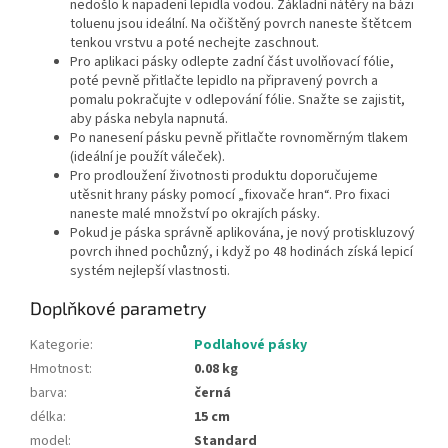
nedošlo k napadení lepidla vodou. Základní nátěry na bázi
toluenu jsou ideální. Na očištěný povrch naneste štětcem
tenkou vrstvu a poté nechejte zaschnout.
Pro aplikaci pásky odlepte zadní část uvolňovací fólie,
poté pevně přitlačte lepidlo na připravený povrch a
pomalu pokračujte v odlepování fólie. Snažte se zajistit,
aby páska nebyla napnutá.
Po nanesení pásku pevně přitlačte rovnoměrným tlakem
(ideální je použít váleček).
Pro prodloužení životnosti produktu doporučujeme
utěsnit hrany pásky pomocí „fixovače hran“. Pro fixaci
naneste malé množství po okrajích pásky.
Pokud je páska správně aplikována, je nový protiskluzový
povrch ihned pochůzný, i když po 48 hodinách získá lepicí
systém nejlepší vlastnosti.
Doplňkové parametry
Kategorie
:
Podlahové pásky
Hmotnost
:
0.08 kg
barva
:
černá
délka
:
15 cm
model
:
Standard