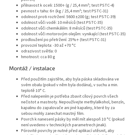
přilnavost k oceli: 1500↑ (g / 25,4 mm²; test PSTC-4)
pevnost v tahu: 6↑ (kg / 25,4 mm²; test PSTC-31)
odolnost proti roztržení: 5600 ±200 (g; test PSTC-39)
odolnost vůči vodě: 10 měsíců (test PSTC-35)
odolnost vůči chemikáliím: 8 měsíců (test PSTC-35)
odolnost vůči motorovým olejům: vynikající (test PSTC-35)
prodloužení po přetržení: 25%↑ (test PSTC-31)
provozní teplota: -30 až +70 °C
odrazivost světla: 0
hmotnost: cca 80 g
Montáž / instalace
Před použitím zajistěte, aby byla páska skladována ve
svém obalu (pokud v něm byla dodána), v suchu a min.
teplotě 10° C.
Před nalepením je potřeba zbavit cílový povrch všech
nečistot a mastnoty. Nepoužívejte methylalkohol, benzín,
kapalinu do zapalovače ani jiné kapaliny, které by za
sebou mohly zanechat mastný film.
Povrch k nanesení pásky by měl mít alespoň 10 °C (pokud
není uvedeno v technických parametrech jinak).
Pórovité povrchy je nutné před aplikací utěsnit, aby