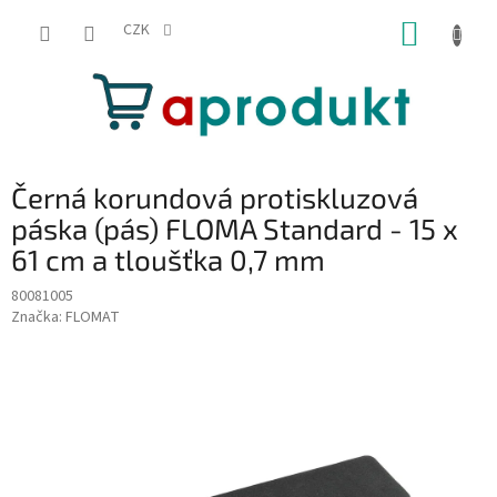
Přejít
NÁKUP
na
CZK
obsah
KOŠÍK
Černá korundová protiskluzová
páska (pás) FLOMA Standard - 15 x
61 cm a tloušťka 0,7 mm
80081005
Značka:
FLOMAT