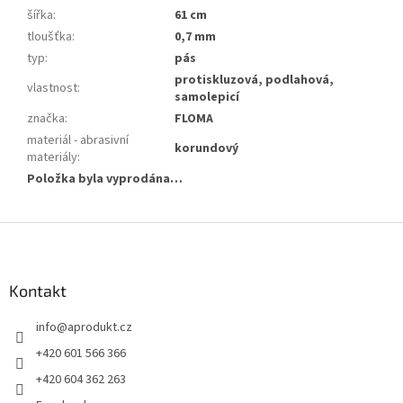
šířka
:
61 cm
tloušťka
:
0,7 mm
typ
:
pás
protiskluzová, podlahová,
vlastnost
:
samolepicí
značka
:
FLOMA
materiál - abrasivní
korundový
materiály
:
Položka byla vyprodána…
Z
á
p
a
Kontakt
t
info
@
aprodukt.cz
í
+420 601 566 366
+420 604 362 263