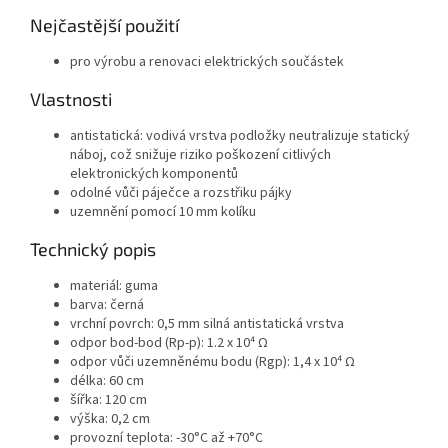
Nejčastější použití
pro výrobu a renovaci elektrických součástek
Vlastnosti
antistatická: vodivá vrstva podložky neutralizuje statický
náboj, což snižuje riziko poškození citlivých
elektronických komponentů
odolné vůči páječce a rozstřiku pájky
uzemnění pomocí 10 mm kolíku
Technický popis
materiál: guma
barva: černá
vrchní povrch: 0,5 mm silná antistatická vrstva
odpor bod-bod (Rp-p): 1.2 x 10⁴ Ω
odpor vůči uzemněnému bodu (Rgp): 1,4 x 10⁴ Ω
délka: 60 cm
šířka: 120 cm
výška: 0,2 cm
provozní teplota: -30°C až +70°C