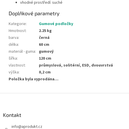
vhodné prostředí: suché
Doplňkové parametry
Kategorie
:
Gumové podložky
Hmotnost
:
2.25 kg
barva
:
černá
délka
:
60 cm
materiál - guma
:
gumový
šířka
:
120 cm
vlastnost
:
průmyslová, solitérní, ESD, dvouvrstvá
výška
:
0,2 cm
Položka byla vyprodána…
Z
á
p
a
Kontakt
t
info
@
aprodukt.cz
í