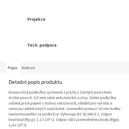
Projekce
Tech. podpora
Popis
Diskuze
Detailní popis produktu
Dvouvrstvá podložka vyrobená z pryže s černým povrchem.
Vrchní povrch: 0,5 mm silná antistatická vrstva. Stolní podložka
odolná proti pájení s nízkou odrazivostí, ideální pro výrobu a
renovaci elektrických součástek. Uzemnění pomocí 10 mm kolíku
namontovaného na podložce. Vyhovuje IEC 61340-5-1. Odpor
bod-bod (Rp-p): 1.2 x 10⁴ Ω. Odpor vůči uzemněnému bodu (Rgp):
1,4 x 10⁴ Ω.