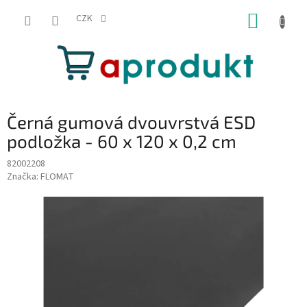
Přejít
NÁKUP
na
CZK
obsah
KOŠÍK
Černá gumová dvouvrstvá ESD
podložka - 60 x 120 x 0,2 cm
82002208
Značka:
FLOMAT