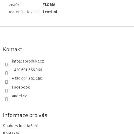
značka
:
FLOMA
materiál - textilní
:
textilní
Z
á
p
a
Kontakt
t
info
@
aprodukt.cz
í
+420 601 566 366
+420 604 362 263
Facebook
andel.cz
Informace pro vás
Soubory ke stažení
Kontakty