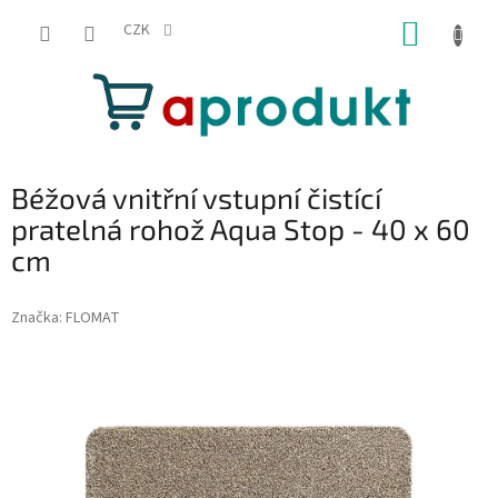
Přejít
NÁKUP
na
CZK
obsah
KOŠÍK
Béžová vnitřní vstupní čistící
pratelná rohož Aqua Stop - 40 x 60
cm
Značka:
FLOMAT