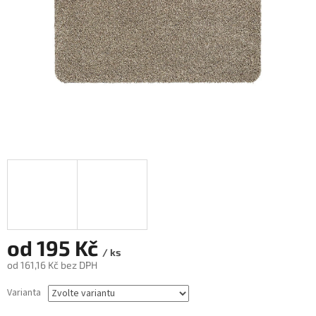
od
195 Kč
/ ks
od
161,16 Kč
bez DPH
Měrná
Varianta
cena: