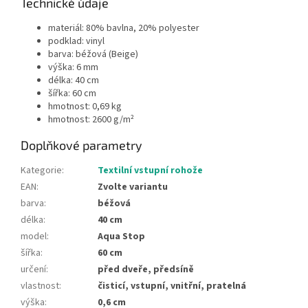
Technické údaje
materiál: 80% bavlna, 20% polyester
podklad: vinyl
barva: béžová (Beige)
výška: 6 mm
délka: 40 cm
šířka: 60 cm
hmotnost: 0,69 kg
hmotnost: 2600 g/m²
Doplňkové parametry
Kategorie
:
Textilní vstupní rohože
EAN
:
Zvolte variantu
barva
:
béžová
délka
:
40 cm
model
:
Aqua Stop
šířka
:
60 cm
určení
:
před dveře, předsíně
vlastnost
:
čisticí, vstupní, vnitřní, pratelná
výška
:
0,6 cm