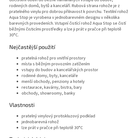
dočištění obuvi do běžně namáhaných vstupů do budov,
rodinných domů, bytů a kanceláří. Rubová strana rohože je z
pratelného vinylu pro dobrou přilnavost k povrchu. Textilní rohož
Aqua Stop je vyrobena v jednobarevném designu v několika
barevných provedeních. Vstupní čistící rohož Aqua Stop se čistí
běžnými čisticími prostředky a lze ji prát v pračce při teplotě
30°C.
Nejčastější použití
pratelná rohož pro vnitřní prostory
místa s běžným provozním zatížením
vstupy do budov a kancelářských prostor
rodinné domy, byty, kanceláře
menší obchody, penziony a hotely
restaurace, kavárny, bistra, bary
obchody, showroomy, banky
Vlastnosti
pratelný vinylový protiskluzový podklad
jednobarevná rohož
lze prát v pračce při teplotě 30°C