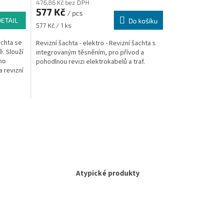
476,86 Kč bez DPH
577 Kč
/ pcs
DETAIL
Do košíku
Měrná
577 Kč / 1 ks
cena:
achta se
Revizní šachta - elektro - Revizní šachta s
. Slouží
integrovaným těsněním, pro přívod a
oho
pohodlnou revizi elektrokabelů a traf.
a revizní
Atypické produkty