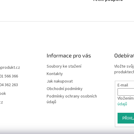
y
v
ý
p
i
s
u
Informace pro vás
Odebíra
Soubory ke stažení
Vložte svů
aprodukt.cz
produktech
Kontakty
01 566 366
Jak nakupovat
04 362 263
E-mail
Obchodní podmínky
ook
Podmínky ochrany osobních
Vložením
údajů
cz
údajů
PŘIHL