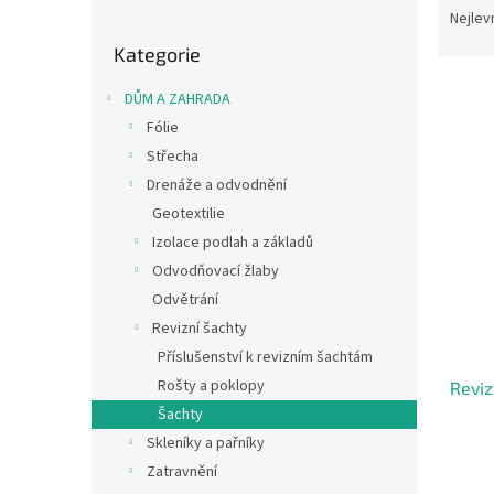
o
a
Nejlev
Přeskočit
s
z
Kategorie
kategorie
t
e
r
n
DŮM A ZAHRADA
a
í
Fólie
n
p
V
Střecha
n
r
ý
í
o
Drenáže a odvodnění
p
p
d
Geotextilie
i
a
u
Izolace podlah a základů
s
n
k
p
Odvodňovací žlaby
e
t
r
Odvětrání
l
ů
o
Revizní šachty
d
Příslušenství k revizním šachtám
u
Rošty a poklopy
Reviz
k
t
Šachty
ů
Skleníky a pařníky
Zatravnění