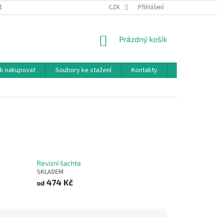
DNÍ PODMÍNKY
PODMÍNKY OCHRANY OSOBNÍCH ÚDAJŮ
CZK
Přihlášení
NÁKUPNÍ
Prázdný košík
KOŠÍK
k nakupovat
Soubory ke stažení
Kontakty
Značky
Revizní šachta
SKLADEM
474 Kč
od