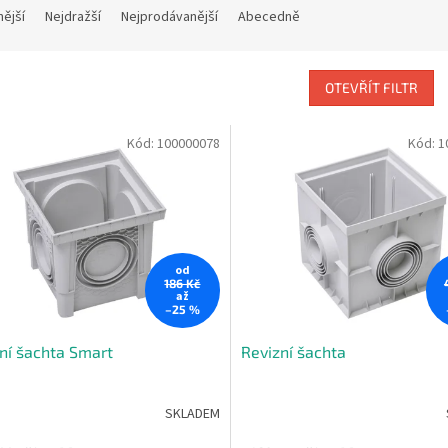
nější
Nejdražší
Nejprodávanější
Abecedně
OTEVŘÍT FILTR
Kód:
100000078
Kód:
1
od
186 Kč
až
–25 %
ní šachta Smart
Revizní šachta
SKLADEM