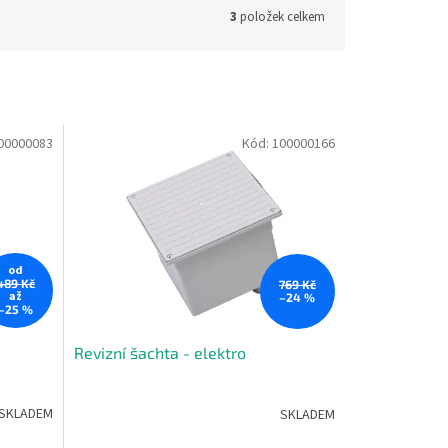
3
položek celkem
00000083
Kód:
100000166
od
489 Kč
769 Kč
až
–24 %
–25 %
Revizní šachta - elektro
SKLADEM
SKLADEM