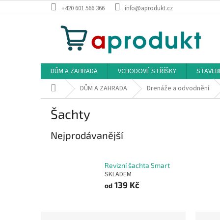
Přejít
+420 601 566 366
info@aprodukt.cz
na
obsah
DŮM A ZAHRADA
VCHODOVÉ STŘÍŠKY
STAVEB
Domů
DŮM A ZAHRADA
Drenáže a odvodnění
Šachty
Nejprodávanější
Revizní šachta Smart
SKLADEM
139 Kč
od
P
Ř