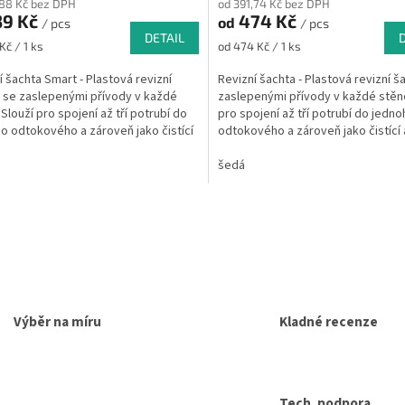
,88 Kč bez DPH
od 391,74 Kč bez DPH
39 Kč
474 Kč
od
/ pcs
/ pcs
DETAIL
Měrná
Kč / 1 ks
od 474 Kč / 1 ks
cena:
í šachta Smart - Plastová revizní
Revizní šachta - Plastová revizní š
 se zaslepenými přívody v každé
zaslepenými přívody v každé stěně
 Slouží pro spojení až tří potrubí do
pro spojení až tří potrubí do jedn
o odtokového a zároveň jako čistící
odtokového a zároveň jako čistící 
í...
kus....
šedá
O
v
l
á
d
a
c
Výběr na míru
Kladné recenze
í
p
r
v
k
Tech. podpora