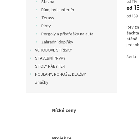
od 114
Stavba
1
od
Dům, byt - interiér
Měrná
od 139 
Terasy
cena:
Ploty
Revizn
šachta
Pergoly a přístřešky na auta
stěně.
Zahradní doplňky
jednoh
VCHODOVÉ STŘÍŠKY
a revizn
šedá
STAVEBNÍ PRVKY
STOLY NÁBYTEK
PODLAHY, ROHOŽE, DLAŽBY
Značky
Nízké ceny
Projekce