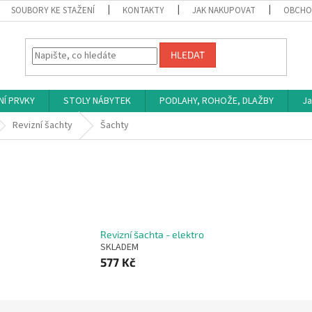
SOUBORY KE STAŽENÍ
KONTAKTY
JAK NAKUPOVAT
OBCHO
HLEDAT
NÍ PRVKY
STOLY NÁBYTEK
PODLAHY, ROHOŽE, DLAŽBY
Ja
Revizní šachty
Šachty
Revizní šachta - elektro
SKLADEM
577 Kč