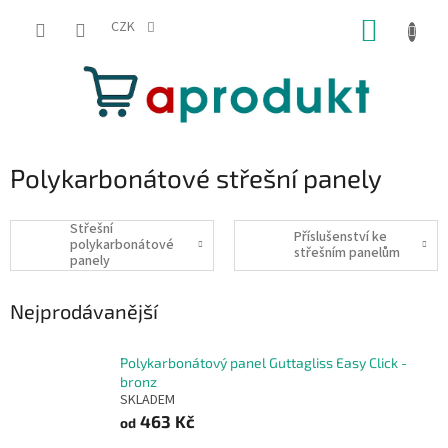
Přejít
NÁKUP
na
CZK
obsah
KOŠÍK
Polykarbonátové střešní panely
Střešní
Příslušenství ke
polykarbonátové
střešním panelům
panely
Nejprodávanější
Polykarbonátový panel Guttagliss Easy Click -
bronz
SKLADEM
463 Kč
od