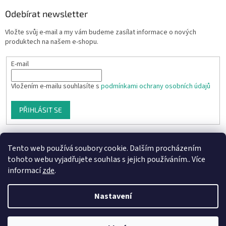
Odebírat newsletter
Vložte svůj e-mail a my vám budeme zasílat informace o nových
produktech na našem e-shopu.
E-mail
Vložením e-mailu souhlasíte s
podmínkami ochrany osobních údajů
PŘIHLÁSIT SE
Tento web používá soubory cookie. Dalším procházením
tohoto webu vyjadřujete souhlas s jejich používáním.. Více
informací
zde
.
Nastavení
Vytvořil Shoptet