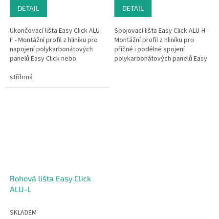
cena:
cena:
DETAIL
DETAIL
Ukončovací lišta Easy Click ALU-
Spojovací lišta Easy Click ALU-H -
F - Montážní profil z hliníku pro
Montážní profil z hliníku pro
napojení polykarbonátových
příčné i podélné spojení
panelů Easy Click nebo
polykarbonátových panelů Easy
polyvinylchloridových panelů
Click nebo
Paneel k nosné konstrukci.
stříbrná
polyvinylchloridových panelů
Paneel.
Rohová lišta Easy Click
ALU-L
SKLADEM