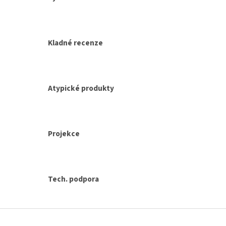
r
v
k
y
Kladné recenze
v
ý
p
i
s
Atypické produkty
u
Projekce
Tech. podpora
Z
á