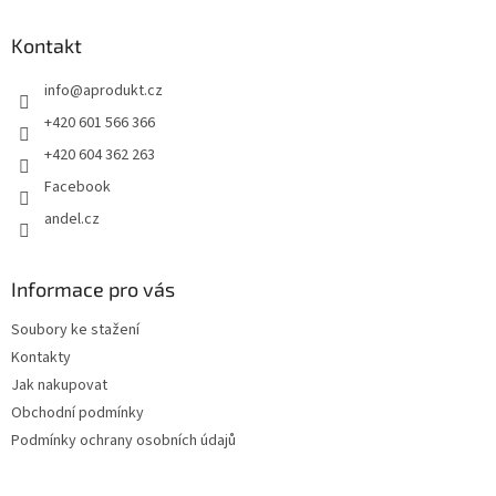
p
a
Kontakt
t
info
@
aprodukt.cz
í
+420 601 566 366
+420 604 362 263
Facebook
andel.cz
Informace pro vás
Soubory ke stažení
Kontakty
Jak nakupovat
Obchodní podmínky
Podmínky ochrany osobních údajů