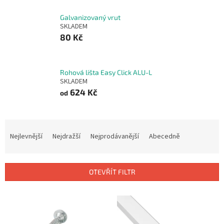
Galvanizovaný vrut
SKLADEM
80 Kč
Rohová lišta Easy Click ALU-L
SKLADEM
624 Kč
od
Ř
a
Nejlevnější
Nejdražší
Nejprodávanější
Abecedně
z
e
n
OTEVŘÍT FILTR
í
p
V
r
ý
o
p
d