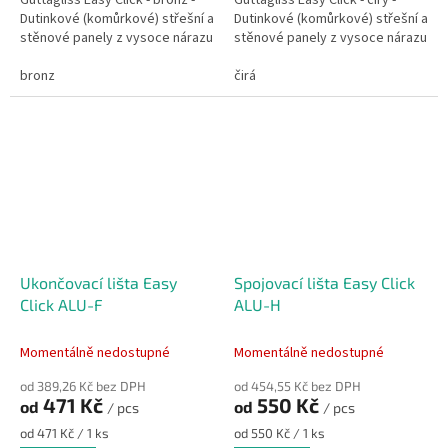
Guttagliss Easy Click - bronz -
Guttagliss Easy Click - čirý -
Dutinkové (komůrkové) střešní a
Dutinkové (komůrkové) střešní a
stěnové panely z vysoce nárazu
stěnové panely z vysoce nárazu
odolného polykarbonátu s
odolného polykarbonátu s
vodotěsným zámkem. Instalace
bronz
vodotěsným zámkem. Instalace
čirá
bez...
bez...
Ukončovací lišta Easy
Spojovací lišta Easy Click
Click ALU-F
ALU-H
Momentálně nedostupné
Momentálně nedostupné
od 389,26 Kč bez DPH
od 454,55 Kč bez DPH
471 Kč
550 Kč
od
od
/ pcs
/ pcs
Měrná
Měrná
od 471 Kč / 1 ks
od 550 Kč / 1 ks