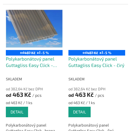
Paneel.
od
až
od
až
487 Kč
–5 %
487 Kč
–5 %
Polykarbonátový panel
Polykarbonátový panel
Guttagliss Easy Click -
Guttagliss Easy Click - čirý
bronz
SKLADEM
SKLADEM
od 382,64 Kč bez DPH
od 382,64 Kč bez DPH
463 Kč
463 Kč
od
od
/ pcs
/ pcs
Měrná
Měrná
od 463 Kč / 1 ks
od 463 Kč / 1 ks
cena:
cena:
DETAIL
DETAIL
Polykarbonátový panel
Polykarbonátový panel