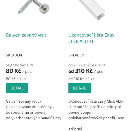
i
u
s
k
p
t
r
ů
o
d
Galvanizovaný vrut
Ukončovací lišta Easy
u
Click ALU-U
k
t
SKLADEM
SKLADEM
ů
66,12 Kč bez DPH
od 256,20 Kč bez DPH
80 Kč
310 Kč
od
/ pcs
/ pcs
Měrná
Měrná
80 Kč / 1 ks
od 310 Kč / 1 ks
cena:
cena:
DETAIL
DETAIL
Galvanizovaný vrut -
Ukončovací lišta Easy Click ALU-
Galvanizovaný vrut určený k
U - Montážní profil z hliníku pro
bezpečnému připevnění
pevné spojení
polykarbonátových panelů Easy
polykarbonátových panelů Easy
Click.
Click nebo
polyvinylchloridových panelů
stříbrná