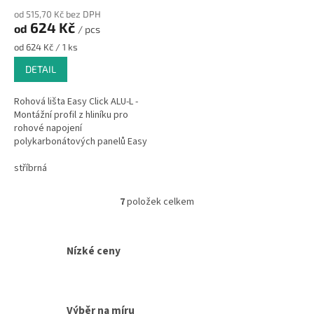
od 515,70 Kč bez DPH
624 Kč
od
/ pcs
Měrná
od 624 Kč / 1 ks
cena:
DETAIL
Rohová lišta Easy Click ALU-L -
Montážní profil z hliníku pro
rohové napojení
polykarbonátových panelů Easy
Click nebo
polyvinylchloridových panelů
stříbrná
Paneel.
7
položek celkem
O
v
l
á
Nízké ceny
d
a
c
í
Výběr na míru
p