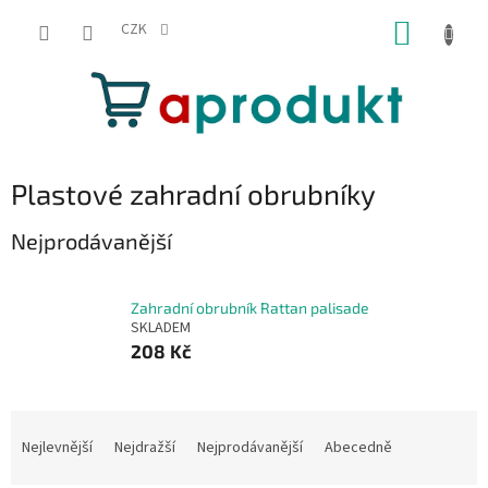
Přejít
NÁKUP
na
CZK
obsah
KOŠÍK
Plastové zahradní obrubníky
Nejprodávanější
Zahradní obrubník Rattan palisade
SKLADEM
208 Kč
Ř
a
Nejlevnější
Nejdražší
Nejprodávanější
Abecedně
z