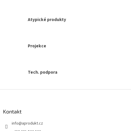
ý
p
i
s
Atypické produkty
u
Projekce
Tech. podpora
Z
á
p
a
Kontakt
t
info
@
aprodukt.cz
í