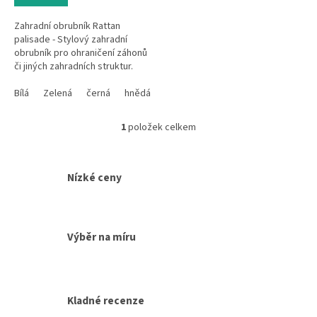
Zahradní obrubník Rattan
palisade - Stylový zahradní
obrubník pro ohraničení záhonů
či jiných zahradních struktur.
Vyznačuje se vysokou pevností
a UV odolností.
Bílá
Zelená
černá
hnědá
1
položek celkem
O
v
l
á
Nízké ceny
d
a
c
í
Výběr na míru
p
r
v
k
y
Kladné recenze
v