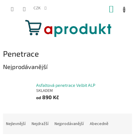
Přejít
NÁKUP
na
CZK
obsah
KOŠÍK
Penetrace
Nejprodávanější
Asfaltová penetrace Velbit ALP
SKLADEM
890 Kč
od
Ř
a
Nejlevnější
Nejdražší
Nejprodávanější
Abecedně
z