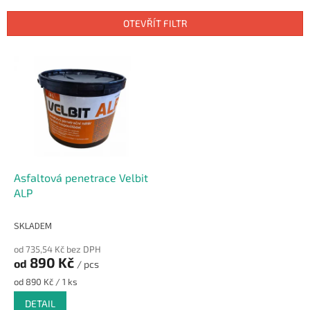
e
n
OTEVŘÍT FILTR
í
p
V
r
ý
o
p
d
i
u
s
k
p
t
r
ů
o
d
Asfaltová penetrace Velbit
u
ALP
k
t
SKLADEM
ů
od 735,54 Kč bez DPH
890 Kč
od
/ pcs
Měrná
od 890 Kč / 1 ks
cena:
DETAIL