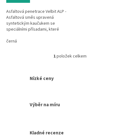
Asfaltová penetrace Velbit ALP -
Asfaltová směs upravená
syntetickým kaučukem se
speciálními přísadami, které
umožňují hlubokou penetraci
podkladu a lze aplikovat i na
černá
mírně...
1
položek celkem
O
v
l
á
Nízké ceny
d
a
c
í
Výběr na míru
p
r
v
k
y
Kladné recenze
v