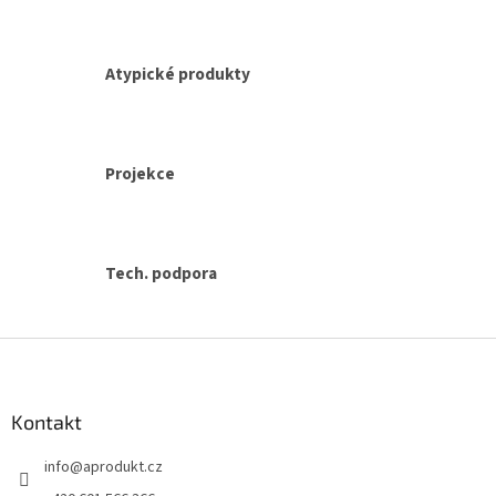
ý
p
i
s
Atypické produkty
u
Projekce
Tech. podpora
Z
á
p
a
Kontakt
t
info
@
aprodukt.cz
í