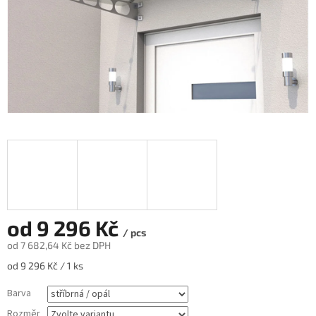
od
9 296 Kč
/ pcs
od
7 682,64 Kč
bez DPH
Měrná
od 9 296 Kč / 1 ks
cena:
Barva
Rozměr