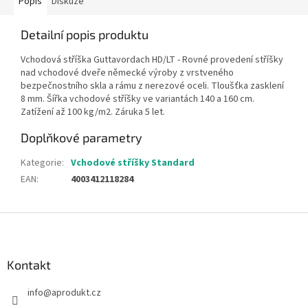
Popis
Diskuze
Detailní popis produktu
Vchodová stříška Guttavordach HD/LT - Rovné provedení stříšky
nad vchodové dveře německé výroby z vrstveného
bezpečnostního skla a rámu z nerezové oceli. Tloušťka zasklení
8 mm. Šířka vchodové stříšky ve variantách 140 a 160 cm.
Zatížení až 100 kg/m2. Záruka 5 let.
Doplňkové parametry
Kategorie
:
Vchodové stříšky Standard
EAN
:
4003412118284
Z
á
p
a
Kontakt
t
info
@
aprodukt.cz
í