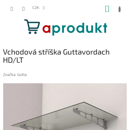
Přejít
NÁKUP
na
CZK
obsah
KOŠÍK
Vchodová stříška Guttavordach
HD/LT
Značka:
Gutta