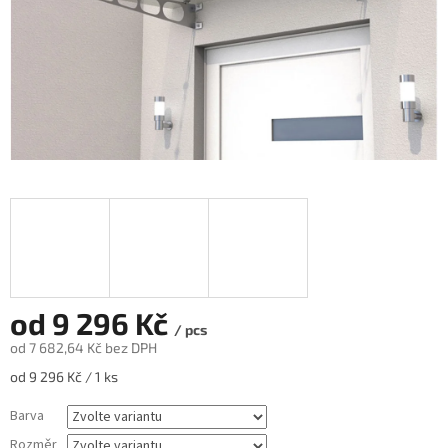
od
9 296 Kč
/ pcs
od
7 682,64 Kč
bez DPH
Měrná
od 9 296 Kč / 1 ks
cena:
Barva
Rozměr