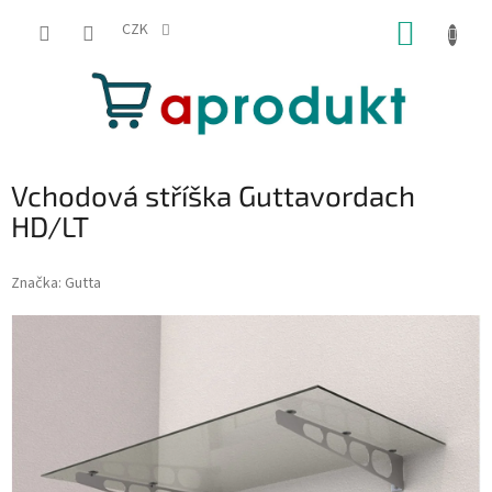
Přejít
NÁKUP
na
CZK
obsah
KOŠÍK
Vchodová stříška Guttavordach
HD/LT
Značka:
Gutta