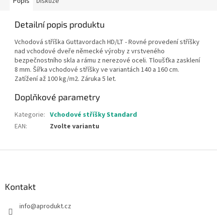
Popis
Diskuze
Detailní popis produktu
Vchodová stříška Guttavordach HD/LT - Rovné provedení stříšky
nad vchodové dveře německé výroby z vrstveného
bezpečnostního skla a rámu z nerezové oceli. Tloušťka zasklení
8 mm. Šířka vchodové stříšky ve variantách 140 a 160 cm.
Zatížení až 100 kg/m2. Záruka 5 let.
Doplňkové parametry
Kategorie
:
Vchodové stříšky Standard
EAN
:
Zvolte variantu
Z
á
p
a
Kontakt
t
info
@
aprodukt.cz
í